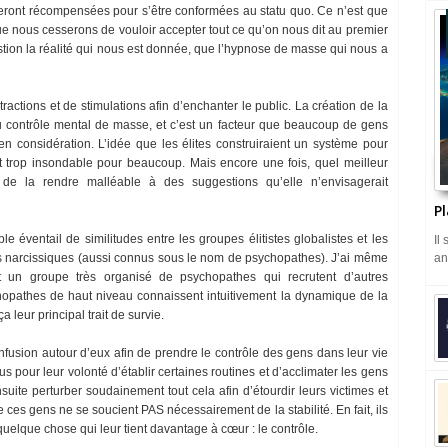
seront récompensées pour s’être conformées au statu quo. Ce n’est que
sque nous cesserons de vouloir accepter tout ce qu’on nous dit au premier
ion la réalité qui nous est donnée, que l’hypnose de masse qui nous a
ractions et de stimulations afin d’enchanter le public. La création de la
 du contrôle mental de masse, et c’est un facteur que beaucoup de gens
n considération. L’idée que les élites construiraient un système pour
nt trop insondable pour beaucoup. Mais encore une fois, quel meilleur
 de la rendre malléable à des suggestions qu’elle n’envisagerait
Pl
le éventail de similitudes entre les groupes élitistes globalistes et les
Il
an
es narcissiques (aussi connus sous le nom de psychopathes). J’ai même
it un groupe très organisé de psychopathes qui recrutent d’autres
pathes de haut niveau connaissent intuitivement la dynamique de la
 leur principal trait de survie.
fusion autour d’eux afin de prendre le contrôle des gens dans leur vie
 pour leur volonté d’établir certaines routines et d’acclimater les gens
suite perturber soudainement tout cela afin d’étourdir leurs victimes et
e ces gens ne se soucient PAS nécessairement de la stabilité. En fait, ils
quelque chose qui leur tient davantage à cœur : le contrôle.