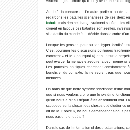
veulent toujours croire qu’il doit y avoir une raison 
Au-delà, la menace de l’« autre partie » ou de l’a
regardons les batailles scénarisées de ces deux é
kabuki
, mais rien ne change vraiment sauf que les é
croient en fait que ces batailles sont réelles, inves
si le destin du monde était décidé dans le cadre d’un f
Lorsque les gens ont peur ou sont hyper-focalisés s
C’est pourquoi les discussions politiques traditio
15
10
comment » et le « pourquoi ») et plus sur la perpé
Sep
Aut
peut évaluer la menace et réduire la peur, même si l
2022
2022
Les pouvoirs politiques cherchent constamment 
bénéficier du contexte. Ils ne veulent pas que no
menaces.
On nous dit que notre système fonctionne d’une man
L'endroit le plus chaud de la planète
Le Pouvoir Occulte Amér
que si nous voulons croire que le système fonctio
(70.7°C) le Désert de LOUT
Skull & Bones - Anthony
qu’on nous a dit au départ était absolument vrai. La
sceptique sur la plupart des choses et d’étudier ce 
dit de le « boire », ne nous demanderions-nous pas c
nous pas une enquête ?
Dans le cas de l’information et des proclamations, ce