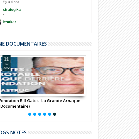
Il y a 4 ans
strategika
-
lesaker
-
GIE DOCUMENTAIRES
11
Jul
2022
Fondation Bill Gates : La Grande Arnaque
(Documentaire)
OGS NOTES