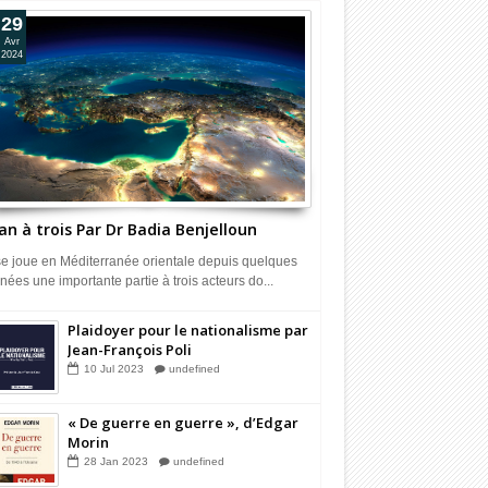
29
Avr
2024
an à trois Par Dr Badia Benjelloun
 se joue en Méditerranée orientale depuis quelques
nées une importante partie à trois acteurs do...
Plaidoyer pour le nationalisme par
Jean-François Poli
10
Jul
2023
undefined
« De guerre en guerre », d’Edgar
Morin
28
Jan
2023
undefined