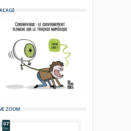
ACAGE
GIE ZOOM
07
20
Dec
Oct