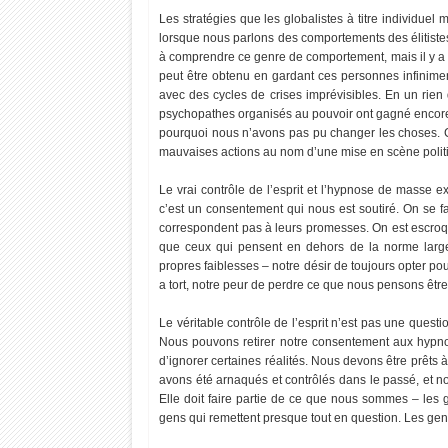
Les stratégies que les globalistes à titre individuel 
lorsque nous parlons des comportements des élitiste
à comprendre ce genre de comportement, mais il y a u
peut être obtenu en gardant ces personnes infinimen
avec des cycles de crises imprévisibles. En un rien
psychopathes organisés au pouvoir ont gagné encore
pourquoi nous n’avons pas pu changer les choses. C
mauvaises actions au nom d’une mise en scène poli
Le vrai contrôle de l’esprit et l’hypnose de masse
c’est un consentement qui nous est soutiré. On se fa
correspondent pas à leurs promesses. On est escroq
que ceux qui pensent en dehors de la norme large
propres faiblesses – notre désir de toujours opter pour l
a tort, notre peur de perdre ce que nous pensons être l
Le véritable contrôle de l’esprit n’est pas une questio
Nous pouvons retirer notre consentement aux hypno
d’ignorer certaines réalités. Nous devons être prêts
avons été arnaqués et contrôlés dans le passé, et n
Elle doit faire partie de ce que nous sommes – les
gens qui remettent presque tout en question. Les gen