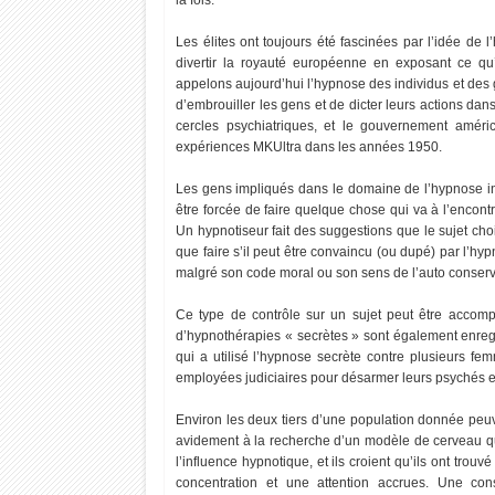
la fois.
Les élites ont toujours été fascinées par l’idée de
divertir la royauté européenne en exposant ce qu
appelons aujourd’hui l’hypnose des individus et de
d’embrouiller les gens et de dicter leurs actions dans
cercles psychiatriques, et le gouvernement amér
expériences MKUltra dans les années 1950.
Les gens impliqués dans le domaine de l’hypnose in
être forcée de faire quelque chose qui va à l’encont
Un hypnotiseur fait des suggestions que le sujet choi
que faire s’il peut être convaincu (ou dupé) par l’hyp
malgré son code moral ou son sens de l’auto conserv
Ce type de contrôle sur un sujet peut être accompl
d’hypnothérapies « secrètes » sont également enregi
qui a utilisé l’hypnose secrète contre plusieurs fem
employées judiciaires pour désarmer leurs psychés et 
Environ les deux tiers d’une population donnée peuve
avidement à la recherche d’un modèle de cerveau qu
l’influence hypnotique, et ils croient qu’ils ont tro
concentration et une attention accrues. Une co