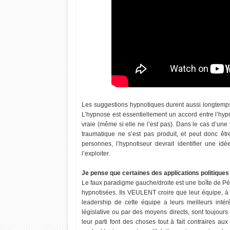
Les suggestions hypnotiques durent aussi longtemps 
L’hypnose est essentiellement un accord entre l’hyp
vraie (même si elle ne l’est pas). Dans le cas d’une
traumatique ne s’est pas produit, et peut donc êt
personnes, l’hypnotiseur devrait identifier une i
l’exploiter.
Je pense que certaines des applications politiques
Le faux paradigme gauche/droite est une boîte de Pét
hypnotisées. Ils VEULENT croire que leur équipe, à l
leadership de cette équipe a leurs meilleurs intérê
législative ou par des moyens directs, sont toujours
leur parti font des choses tout à fait contraires a