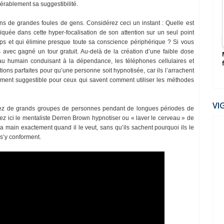
érablement sa suggestibilité.
ns de grandes foules de gens. Considérez ceci un instant : Quelle est
quée dans cette hyper-focalisation de son attention sur un seul point
s et qui élimine presque toute sa conscience périphérique ? Si vous
us avec gagné un tour gratuit. Au-delà de la création d’une faible dose
eau humain conduisant à la dépendance, les téléphones cellulaires et
tions parfaites pour qu’une personne soit hypnotisée, car ils l’arrachent
ement suggestible pour ceux qui savent comment utiliser les méthodes
VI
t chez de grands groupes de personnes pendant de longues périodes de
z ici le mentaliste Derren Brown hypnotiser ou « laver le cerveau » de
a main exactement quand il le veut, sans qu’ils sachent pourquoi ils le
 s’y conforment.