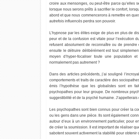
croire aux mensonges, ou peut-être parce qu’elles 
lorsque nous serons prêts à sacrifier le confort, lor
abord et que nous commencerons à remettre en quest
autrefois influencés perdra son pouvoir.
L’hypnose par les élites exige de plus en plus de dist
peur et de la confusion est vitale pour l’exécution
refusent absolument de reconnaître ou de prendre e
ensuite le détruire délibérément est tout simpleme
moyen d’hyper-focaliser toute une population et
normalement pas autrement ?
Dans des articles précédents, j’ai souligné l’incroyab
comportements et traits de caractère des sociopath
émis l’hypothèse que les globalistes sont en fa
psychopathes pour leur groupe. De nombreux psycho
suggestibilité et de la psyché humaine. J’appellerais ça
Les psychopathes sont bien connus pour créer la con
ou les gens dans une pièce. Ils sont également connus
autour d’eux à un environnement particulier, pour en
de créer la soumission. Il est important de réaliser qu
sabotent souvent activement la stabilité pour obtenir 