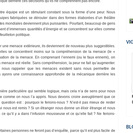
logique derrière ces décisions qu’ils ne comprennent pas encore.
utre équipe est un stimulant constant sous la forme d’une peur. Nous
quipes fabriquées se dérouler dans des formes élaborées d’un théâtre
lites mondiales deviennent plus puissantes. Pourtant, beaucoup de gens
tissent d’immenses quantités d’énergie et se concentrent sur elles comme
euilleton politique.
VI
ur une menace extérieure, ils deviennent de nouveau plus suggestibles.
nnelles se concentrent moins sur la compréhension de la menace (le «
21
tuation de la menace. En comprenant l’ennemi (ou le faux ennemi), on
Jul
a menace est réelle. Sans compréhension, la peur ne fait qu’augmenter.
2022
à nous rappeler que les menaces existent sans nous permettre de
us ayons une connaissance approfondie de la mécanique derrière les
ière particulière qui semble logique, mais cela n’a de sens pour nous
icain - l'Ordre des
Terrain - le Film : La tyrannie de la fausse
nne comme on nous l’a appris. Nous devons croire aveuglément que ce
 C Sutton
pandémie mondiale
 question est : pourquoi le ferions-nous ? N’est-il pas mieux de rester
qui nous est remis ? Si un étranger nous donne un élixir étrange et nous
e qu’il y a dans l’infusion mousseuse et ce qu’elle fait ? Ne ferions-
BL
rtaines personnes ne feront pas d’enquête, parce qu’il est plus facile de