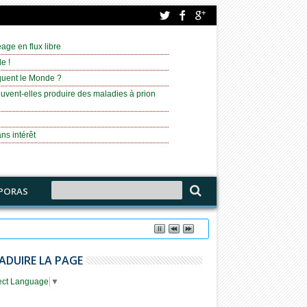
age en flux libre
e !
équent le Monde ?
uvent-elles produire des maladies à prion
ns intérêt
PORAS
ADUIRE LA PAGE
ect Language
▼