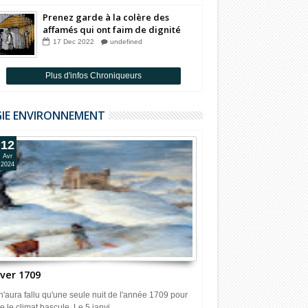
Prenez garde à la colère des
affamés qui ont faim de dignité
Par Badia Benjelloun
17
Dec
2022
undefined
Plus d'infos Chroniqueurs
GIE ENVIRONNEMENT
12
Avr
2024
iver 1709
 n'aura fallu qu'une seule nuit de l'année 1709 pour
e le climat bascule. Le 5 janvi...