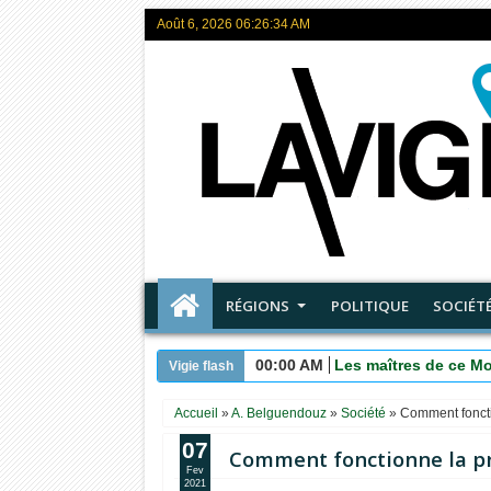
Août 6, 2026
06:26:35 AM
RÉGIONS
POLITIQUE
SOCIÉT
00:00 AM
Mépris narcissique e
Vigie flash
Accueil
»
A. Belguendouz
»
Société
»
Comment fonctio
07
Comment fonctionne la pri
Fev
2021