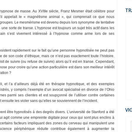
TR
 l’hypnose de masse. Au XVIIIe siècle, Franz Mesmer était célèbre pour
’il appelait le « magnétisme animal », qui comprenait ce que nous
s groupes. Le mesmérisme est devenu depuis lors synonyme de tentative
 une sorte de transe. L’hypnose est toujours un sujet très actif dans les
icain s’est vivement intéressé à l’hypnose comme arme lors de ses
sistent rapidement sur le fait qu’une personne hypnotisée ne peut pas
re de son code d’éthique, mais ce n’est pas exactement toute l’histoire.
sit de suivre (ou refuse de suivre) alors qu’il est en transe. Cependant,
nose pour croire qu’une action particulière est dans son meilleur intérêt
ation ?
i, et l’a d’ailleurs déjà été en thérapie hypnotique, et des exemples
strés, y compris l’exemple d’un avocat spécialisé en divorce de l’Ohio
mes parmi ses clientes et est soupçonné de l’utiliser contre certaines
ensuite les violer sans qu’elles se souviennent de l’incident.
VI
nt être hypnotisés à des degrés divers. L’université de Stanford a été
i agit comme une empreinte digitale pour ceux qui sont plus enclins à
uvé certains facteurs impliquant des zones du cerveau qui manipulent une
nscience périphérique réduite contribue également à augmenter la