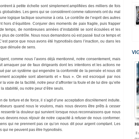
montrent à petite échelle sont simplement amplifiées des milliers de fois
s globalistes. Les gens qui se considèrent comme rationnels ont du mal
ne logique tactique sournoise à cela. Le contrôle de l’esprit des autres
t hors d’équilibre. Conjurer des moments de paix fragile, puis frapper
 de temps, de nombreuses années d’instabilité se sont écoulées et les
 plus de contrôle. Nous nous demandons où est passé tout ce temps et
’est parce que nous avons été hypnotisés dans l’inaction, ou dans les
tique dénuée de sens.
VI
 exigent, comme nous l’avons déjà mentionné, notre consentement, mais
it arnaquer par de faux dirigeants dont les intentions et les actions ne
ué par un système qui engendre la conformité de la pensée et nous dit
ment acceptée sont aberrants et « fous ». On est escroqué par nos
a voie de la facilité, notre peur d’affronter la foule et de lui dire qu’elle
a stabilité, ou notre peur d’être seuls.
n de torture et de force, il s’agit d’une acceptation discrètement induite.
tiseurs quand nous le voulons, mais nous devons être prêts à cesser
 à ressentir la douleur qui survient lorsque nous reconnaissons que nous
ous devons nous réjouir de notre capacité à refuser de nous conformer.
H
 gens qui ne prennent pas ce qu’on nous dit pour argent comptant. Les
s qui ne peuvent pas être hypnotisés.
Il
qu