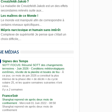
Creutzfeldt-Jakob ?
La maladie de Creutzfeldt-Jakob est un des effets
secondaires relevés suite aux...
Les maîtres de ce Monde !
Le monde est manipulé afin de correspondre à
certains niveaux spécifiques...
Mépris narcissique et humain sans intérêt
Complexe de supériorité Je pense que c'était un
choix difficile,...
GIE MÉDIAS
Signes des Temps
SOTT FOCUS: Résumé SOTT des changements
terrestres - Juin 2026 - Conditions météorologiques
extrêmes, révolte de la planète et boules de feu
-
À
ce jour, ce mois de juin 2026 a constitué la plus
intense de la phase dite « de déclin » du cycle
solaire 25, et les quatre semaines suivantes n'ont
cess...
Il y a 2 semaines
FranceSoir
Shanghai reprend vie après deux mois de
confinement
-
Mercredi 01 Juin 2022 - 08:58
Shanghai reprend vie après deux mois de
confinement