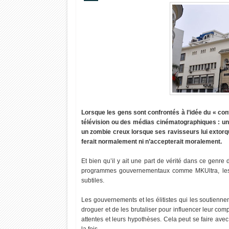
Lorsque les gens sont confrontés à l’idée du « cont
télévision ou des médias cinématographiques : un 
un zombie creux lorsque ses ravisseurs lui extorqu
ferait normalement ni n’accepterait moralement.
Et bien qu’il y ait une part de vérité dans ce genr
programmes gouvernementaux comme MKUltra, les f
subtiles.
Les gouvernements et les élitistes qui les soutienn
droguer et de les brutaliser pour influencer leur comp
attentes et leurs hypothèses. Cela peut se faire ave