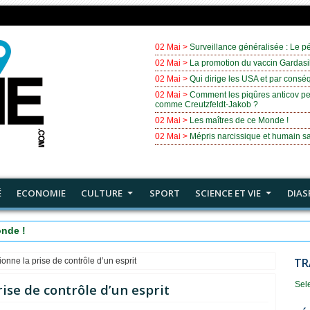
02 Mai >
Surveillance généralisée : Le pé
02 Mai >
La promotion du vaccin Gardasil
02 Mai >
Qui dirige les USA et par cons
02 Mai >
Comment les piqûres anticov pe
comme Creutzfeldt-Jakob ?
02 Mai >
Les maîtres de ce Monde !
02 Mai >
Mépris narcissique et humain sa
É
ECONOMIE
CULTURE
SPORT
SCIENCE ET VIE
DIAS
t humain sans intérêt
TR
nne la prise de contrôle d’un esprit
Sel
se de contrôle d’un esprit