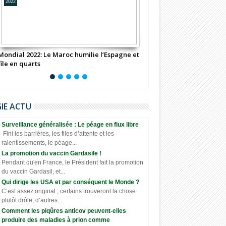
2022
2022
Mondial 2022: Le Maroc humilie l’Espagne et
Maroc : Feuille de route
file en quarts
le stress hydrique
GIE ACTU
Surveillance généralisée : Le péage en flux libre
Fini les barrières, les files d’attente et les
ralentissements, le péage...
La promotion du vaccin Gardasile !
Pendant qu'en France, le Président fait la promotion
du vaccin Gardasil, et...
Qui dirige les USA et par conséquent le Monde ?
C’est assez original ; certains trouveront la chose
plutôt drôle, d’autres...
Comment les piqûres anticov peuvent-elles
produire des maladies à prion comme