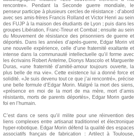
rencontre». Pendant la Seconde guerre mondiale, le
penseur participe à plusieurs cercles de résistance : d’abord
avec ses amis-frères Francis Rolland et Victor Henri au sein
des FUJP à la maison des étudiants de Lyon ; puis dans les
groupes Libération, Franc-Tireur et Combat ; ensuite au sein
du Mouvement de résistance des prisonniers de guerre et
déportés. Dans les années d’après-guerre, Edgar Morin vit
une nouvelle expérience, celle d’une fraternité exaltante et
intense dans la communauté intellectuelle qu’il forme avec
les écrivains Robert Antelme, Dionys Mascolo et Marguerite
Duras, «une fraternité d’amitié-amour toujours ouverte, la
plus belle de ma vie». Cette existence lui a donné force et
solidité. «Je suis devenu tout ce que j’ai rencontré», précise
une belle formule d’Edgar Morin. Malgré la mort des siens,
«présence en moi de la mort de ma mère, mort d’amis
résistants, morts de parents déportés», Edgar Morin garde
foi en l’humain.
C’est dans ce sens qu’il milite pour une réinvention des
liens complexes entre artisanat traditionnel et électronique
hyper-robotique. Edgar Morin défend la qualité des espaces
associatifs français de fabrication : Artilect à Toulouse,