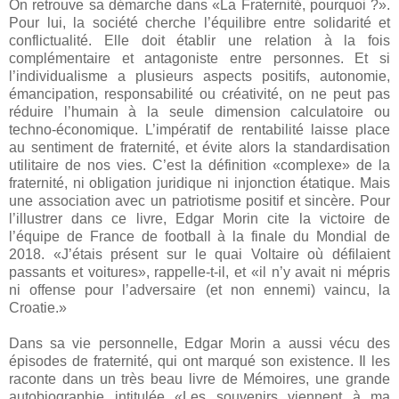
On retrouve sa démarche dans «La Fraternité, pourquoi ?».
Pour lui, la société cherche l’équilibre entre solidarité et
conflictualité. Elle doit établir une relation à la fois
complémentaire et antagoniste entre personnes. Et si
l’individualisme a plusieurs aspects positifs, autonomie,
émancipation, responsabilité ou créativité, on ne peut pas
réduire l’humain à la seule dimension calculatoire ou
techno-économique. L’impératif de rentabilité laisse place
au sentiment de fraternité, et évite alors la standardisation
utilitaire de nos vies. C’est la définition «complexe» de la
fraternité, ni obligation juridique ni injonction étatique. Mais
une association avec un patriotisme positif et sincère. Pour
l’illustrer dans ce livre, Edgar Morin cite la victoire de
l’équipe de France de football à la finale du Mondial de
2018. «J’étais présent sur le quai Voltaire où défilaient
passants et voitures», rappelle-t-il, et «il n’y avait ni mépris
ni offense pour l’adversaire (et non ennemi) vaincu, la
Croatie.»
Dans sa vie personnelle, Edgar Morin a aussi vécu des
épisodes de fraternité, qui ont marqué son existence. Il les
raconte dans un très beau livre de Mémoires, une grande
autobiographie intitulée «Les souvenirs viennent à ma