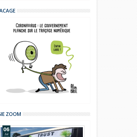
ACAGE
GIE ZOOM
06
Jul