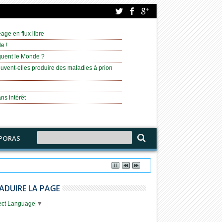
age en flux libre
e !
équent le Monde ?
uvent-elles produire des maladies à prion
ns intérêt
PORAS
ADUIRE LA PAGE
ect Language
▼