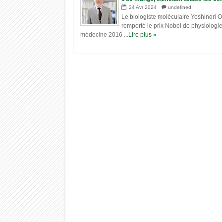
malades, cancers, alzheimer, vieill
24
Avr
2024
undefined
etc.
Le biologiste moléculaire Yoshinori 
remporté le prix Nobel de physiologi
médecine 2016 ...
Lire plus »
22
15
Sep
Sep
2022
2022
« Survivre avant l’effondrement » —
L'endroit le plus chaud
Documentaire
(70.7°C) le Désert de L