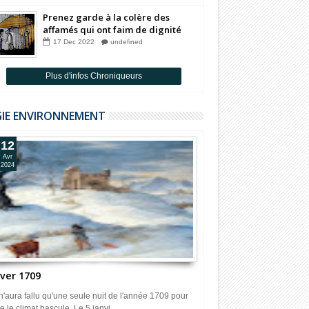
Prenez garde à la colère des
affamés qui ont faim de dignité
Par Badia Benjelloun
17
Dec
2022
undefined
Plus d'infos Chroniqueurs
GIE ENVIRONNEMENT
12
Avr
2024
iver 1709
 n'aura fallu qu'une seule nuit de l'année 1709 pour
e le climat bascule. Le 5 janvi...