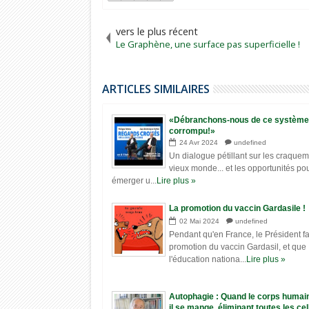
vers le plus récent
Le Graphène, une surface pas superficielle !
ARTICLES SIMILAIRES
«Débranchons-nous de ce systèm
corrompu!»
24
Avr
2024
undefined
Un dialogue pétillant sur les craque
vieux monde... et les opportunités pou
émerger u...
Lire plus »
La promotion du vaccin Gardasile !
02
Mai
2024
undefined
Pendant qu'en France, le Président fai
promotion du vaccin Gardasil, et que
l'éducation nationa...
Lire plus »
Autophagie : Quand le corps humain
il se mange, éliminant toutes les cel