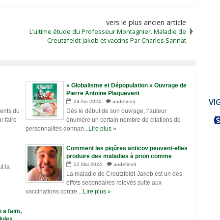
vers le plus ancien article
L’ultime étude du Professeur Montagnier. Maladie de
Creutzfeldt-Jakob et vaccins Par Charles Sannat
e
« Globalisme et Dépopulation » Ouvrage de
Pierre Antoine Plaquevent
VI
24
Avr
2024
undefined
ments du
Dès le début de son ouvrage, l’auteur
r faire
énumère un certain nombre de citations de
personnalités donnan...
Lire plus »
Comment les piqûres anticov peuvent-elles
produire des maladies à prion comme
Creutzfeldt-Jakob ?
02
Mai
2024
undefined
t la
La maladie de Creutzfeldt-Jakob est un des
effets secondaires relevés suite aux
vaccinations contre ...
Lire plus »
 a faim,
lules