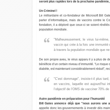
seront plus rapides lors de la prochaine pandémie, q
Un Criminel !
Le milliardaire et co-fondateur de Microsoft Bill Ga
parler d’informatique, mais de vaccins contre le C
fondation, il a déploré que ceux-ci se soient révélé
population mondiale.
"Malheureusement, le virus lui-même, 
vaccin qui crée à la fois une immunité
à travers la population mondiale que ne l
De son propre aveu, le virus apparu il y a plus de 
bénéficie d’un certain niveau d’immunité. "Le risque 
diabète, est maintenant considérablement réduit", reco
"C’est dommage", insiste-t-il plus tar
en vaccins, laquelle est aujourd’hui infé
l’objectif de l’OMS de vacciner 70% de 
Autre pandémie en préparation pour l'humanité
20
14
Bill Gates annonce déjà que "nous aurons une a
appelle donc les gouvernements à investir dès main
Oct
Oct