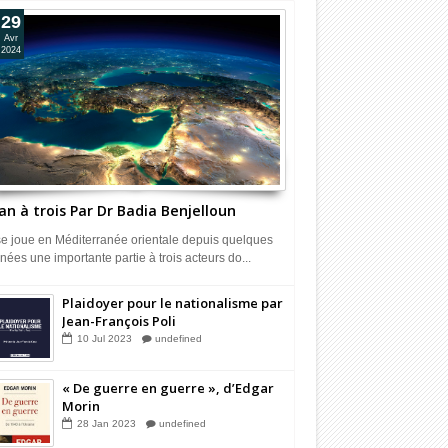
29
Avr
2024
an à trois Par Dr Badia Benjelloun
 se joue en Méditerranée orientale depuis quelques
nées une importante partie à trois acteurs do...
Plaidoyer pour le nationalisme par
Jean-François Poli
10
Jul
2023
undefined
« De guerre en guerre », d’Edgar
Morin
28
Jan
2023
undefined