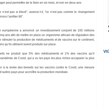
2022
ger peut permettre de le faire en six mois, et non en deux ans.
 n’est pas si élevé", avance-t-il, "ce n’est pas comme le changement
ons l’arrêter tôt".
ηѕєя ραя νσυѕ-
La Guerre secrète contre les Peuples (Claire
Séverac)
ion européenne a annoncé un investissement conjoint de 100 millions
cinq ans afin de mettre en place un organisme africain de régulation des
stimuler la production de médicaments et de vaccins sur le continent,
s qu’ils utilisent soient produits sur place.
VI
bitants ne produit que 5% des médicaments et 1% des vaccins qu’il
pandémie de Covid, qui a vu les pays les plus riches accaparer la plus
ier à la levée des brevets sur les vaccins contre le Covid, une mesure
 d’autres pays pour accroître la production mondiale.