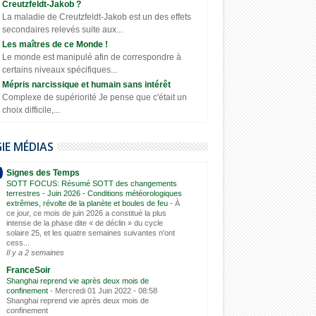
Creutzfeldt-Jakob ?
La maladie de Creutzfeldt-Jakob est un des effets
secondaires relevés suite aux...
Les maîtres de ce Monde !
Le monde est manipulé afin de correspondre à
certains niveaux spécifiques...
Mépris narcissique et humain sans intérêt
Complexe de supériorité Je pense que c'était un
choix difficile,...
GIE MÉDIAS
Signes des Temps
SOTT FOCUS: Résumé SOTT des changements
terrestres - Juin 2026 - Conditions météorologiques
extrêmes, révolte de la planète et boules de feu
-
À
ce jour, ce mois de juin 2026 a constitué la plus
intense de la phase dite « de déclin » du cycle
solaire 25, et les quatre semaines suivantes n'ont
cess...
Il y a 2 semaines
FranceSoir
Shanghai reprend vie après deux mois de
confinement
-
Mercredi 01 Juin 2022 - 08:58
Shanghai reprend vie après deux mois de
confinement