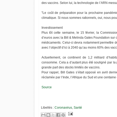
2022
2022
des vaccins. Selon lui, la technologie de l’ARN messa
"Le coût de préparation pour la prochaine pandémie
climatique. Si nous sommes rationnels, oui, nous pourr
Maroc : Feuille de route royale – Combattre
"νσυѕ ηє ρσυνєz ραѕ ρє
Investissement
le stress hydrique
мêмє"
Plus tôt cette semaine, le 15 février, la Commiss
d’euros avec la Bill & Melinda Gates Foundation sur 
médicaments. Celui-ci devra notamment permettre de 
avec l’objectif d’ici à 2040 qu’au moins 60% des vaccin
Actuellement, ce continent de 1,2 milliard d’ha
consomme. Cela a d’autant plus été souligné par la 
grande part des stocks limités de vaccins.
Pour rappel, Bill Gates s’était opposé en avril dern
réclamée par l’Inde, l’Afrique du Sud et une centaine
Source
Libellés :
Coronavirus
,
Santé