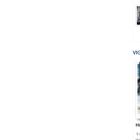
VI
H
Il
qu