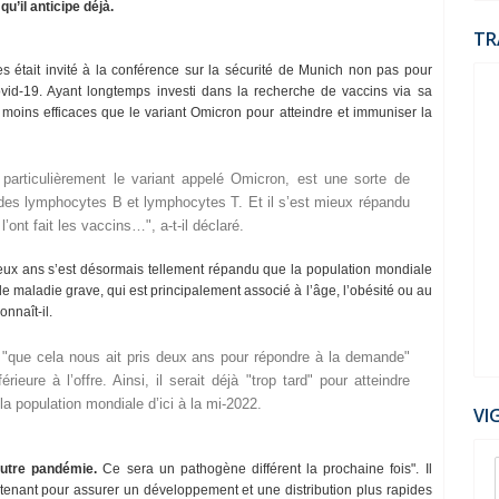
u’il anticipe déjà.
TR
tes était invité à la conférence sur la sécurité de Munich non pas pour
ovid-19. Ayant longtemps investi dans la recherche de vaccins via sa
s moins efficaces que le variant Omicron pour atteindre et immuniser la
particulièrement le variant appelé Omicron, est une sorte de
 des lymphocytes B et lymphocytes T. Et il s’est mieux répandu
’ont fait les vaccins…", a-t-il déclaré.
deux ans s’est désormais tellement répandu que la population mondiale
de maladie grave, qui est principalement associé à l’âge, l’obésité ou au
nnaît-il.
d, "que cela nous ait pris deux ans pour répondre à la demande"
rieure à l’offre. Ainsi, il serait déjà "trop tard" pour atteindre
la population mondiale d’ici à la mi-2022.
VI
06
utre pandémie.
Ce sera un pathogène différent la prochaine fois". Il
tenant pour assurer un développement et une distribution plus rapides
Jul