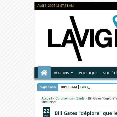
Août 7, 2026
11:57:32 AM
RÉGIONS
POLITIQUE
SOCIÉT
00:00 AM
Les maîtres de ce M
Vigie flash
Accueil
»
Coronavirus
»
Santé
»
Bill Gates "déplore"
immuniser
22
Bill Gates "déplore" que l
Fev