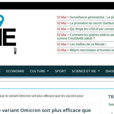
02 Mai >
Surveillance généralisée : Le pé
02 Mai >
La promotion du vaccin Gardasil
02 Mai >
Qui dirige les USA et par cons
02 Mai >
Comment les piqûres anticov pe
comme Creutzfeldt-Jakob ?
02 Mai >
Les maîtres de ce Monde !
02 Mai >
Mépris narcissique et humain sa
É
ECONOMIE
CULTURE
SPORT
SCIENCE ET VIE
DIAS
onde !
TR
 que le variant Omicron soit plus efficace que les vaccins pour
Sel
e variant Omicron soit plus efficace que