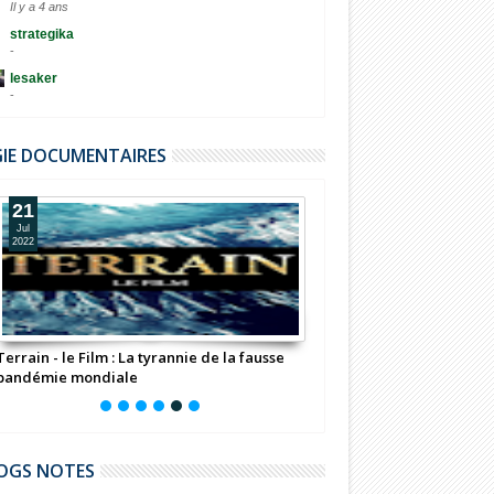
Il y a 4 ans
strategika
-
lesaker
-
GIE DOCUMENTAIRES
21
11
Jul
Jul
2022
2022
Terrain - le Film : La tyrannie de la fausse
Fondation Bill Gates : 
pandémie mondiale
(Documentaire)
OGS NOTES