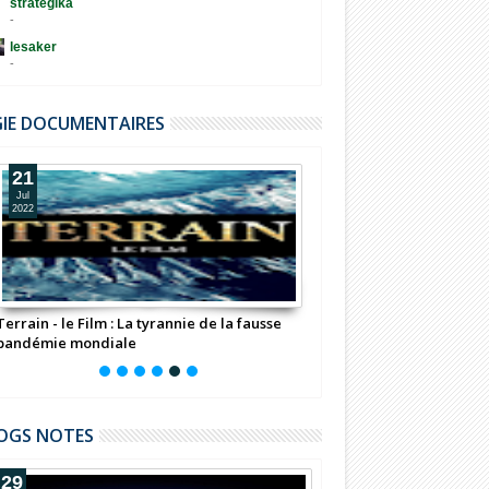
strategika
-
lesaker
-
GIE DOCUMENTAIRES
21
11
Jul
Jul
2022
2022
Terrain - le Film : La tyrannie de la fausse
Fondation Bill Gates : 
pandémie mondiale
(Documentaire)
OGS NOTES
29