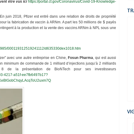
ent être vus ici
https://portal.ct.gov/Coronavirus/Covid-19-Knowledge-
TR
 En juin 2018, Pfizer est entré dans une relation de droits de propriété
pour la fabrication de vaccin à ARNm. A part les 50 millions de $ payés
contingent à la production et la vente des vaccins ARNm à NPL sous une
1776985/000119312519241112/d635330dex1018.htm
izer” avec une autre entreprise en Chine,
Fosun Pharma
, qui est aussi
zer un minimum de commande de 1 milliard d’injections jusqu’à 2 milliards
po 8 de la présentation de BioNTech pour ses investisseurs
-7503-4217-a51f-ee7fb6497b17?
4ZKeBlGobChqyLAcqToU2uxm7Q
VI
06
Jul