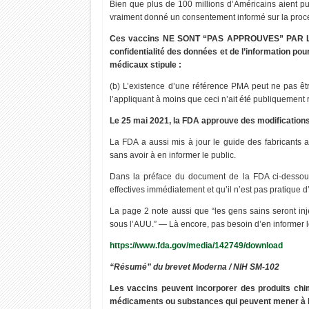
Bien que plus de 100 millions d’Américains aient pu 
vraiment donné un consentement informé sur la proc
Ces vaccins NE SONT “PAS APPROUVES” PAR LA FDA
confidentialité des données et de l’information po
médicaux stipule :
(b) L’existence d’une référence PMA peut ne pas êtr
l’appliquant à moins que ceci n’ait été publiquement
Le 25 mai 2021, la FDA approuve des modifications 
La FDA a aussi mis à jour le guide des fabricants a
sans avoir à en informer le public.
Dans la préface du document de la FDA ci-dessous,
effectives immédiatement et qu’il n’est pas pratique d’
La page 2 note aussi que “les gens sains seront injec
sous l’AUU.” — Là encore, pas besoin d’en informer le 
https://www.fda.gov/media/142749/download
“Résumé” du brevet Moderna / NIH SM-102
Les vaccins peuvent incorporer des produits chim
médicaments ou substances qui peuvent mener à la 