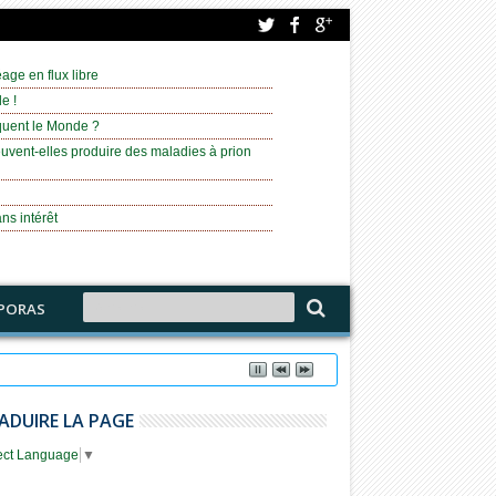
age en flux libre
e !
équent le Monde ?
uvent-elles produire des maladies à prion
ns intérêt
PORAS
ADUIRE LA PAGE
ect Language
▼