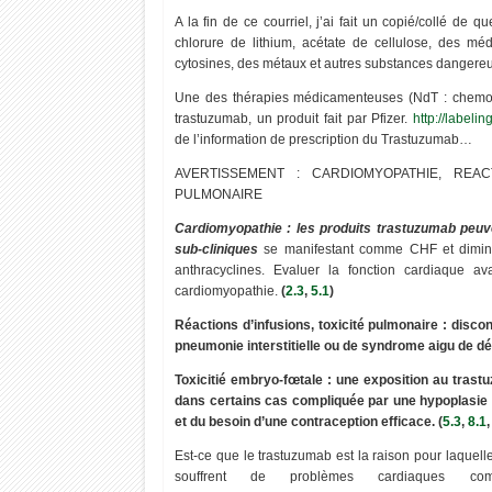
A la fin de ce courriel, j’ai fait un copié/collé de q
chlorure de lithium, acétate de cellulose, des mé
cytosines, des métaux et autres substances dangere
Une des thérapies médicamenteuses (NdT : chemoth
trastuzumab, un produit fait par Pfizer.
http://label
de l’information de prescription du Trastuzumab…
AVERTISSEMENT : CARDIOMYOPATHIE, REACT
22
15
PULMONAIRE
Sep
Sep
2022
2022
Cardiomyopathie : les produits trastuzumab peuve
sub-cliniques
se manifestant comme CHF et diminut
anthracyclines. Evaluer la fonction cardiaque a
cardiomyopathie.
(
2.3
,
5.1
)
« Survivre avant l’effondrement » —
L'endroit le plus chaud
Réactions d’infusions, toxicité pulmonaire : disc
Documentaire
(70.7°C) le Désert de L
pneumonie interstitielle ou de syndrome aigu de dé
Toxicitié embryo-fœtale : une exposition au tras
dans certains cas compliquée par une hypoplasie p
et du besoin d’une contraception efficace. (
5.3
,
8.1
,
Est-ce que le trastuzumab est la raison pour laquell
souffrent de problèmes cardiaques c