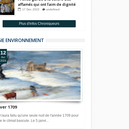
affamés qui ont faim de dignité
Par Badia Benjelloun
17
Dec
2022
undefined
Plus d'infos Chroniqueurs
GIE ENVIRONNEMENT
12
Avr
2024
iver 1709
 n'aura fallu qu'une seule nuit de l'année 1709 pour
e le climat bascule. Le 5 janvi...