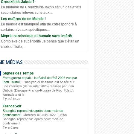
Creutzfeldt-Jakob ?
La maladie de Creutzfeldt-Jakob est un des effets
secondaires relevés suite aux...
Les maîtres de ce Monde !
Le monde est manipulé afin de correspondre à
certains niveaux spécifiques...
Mépris narcissique et humain sans intérêt
Complexe de supériorité Je pense que c'était un
choix difficile,...
GIE MÉDIAS
Signes des Temps
Entre guerre et paix : la réalité de l'été 2026 vue par
Piotr Tolstoï
-
L'analyse ci-dessous est basée sur
une interview (de fin juillet 2026) réalisée par Irina
Dubois (Dialogue Franco-Russe) de Piotr Tolstoï,
journaliste et h...
Il y a 2 jours
FranceSoir
Shanghai reprend vie après deux mois de
confinement
-
Mercredi 01 Juin 2022 - 08:58
Shanghai reprend vie après deux mois de
confinement
Il y a 4 ans