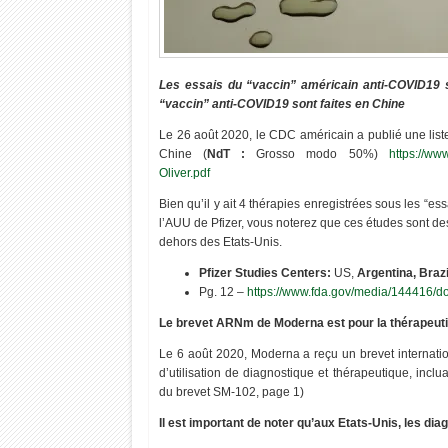
2022
2022
Les essais du “vaccin” américain anti-COVID19 s
“vaccin” anti-COVID19 sont faites en Chine
Maroc : Feuille de route royale – Combattre
"νσυѕ ηє ρσυνєz ραѕ ρє
le stress hydrique
мêмє"
Le 26 août 2020, le CDC américain a publié une lis
Chine (
NdT :
Grosso modo 50%)
https://ww
Oliver.pdf
Bien qu’il y ait 4 thérapies enregistrées sous les “e
l’AUU de Pfizer, vous noterez que ces études sont de
dehors des Etats-Unis.
Pfizer Studies Centers:
US,
Argentina, Braz
Pg. 12 –
https://www.fda.gov/media/144416/
Le brevet ARNm de Moderna est pour la thérapeutiqu
Le 6 août 2020, Moderna a reçu un brevet internatio
d’utilisation de diagnostique et thérapeutique, inc
du brevet SM-102, page 1)
Il est important de noter qu’aux Etats-Unis, les d