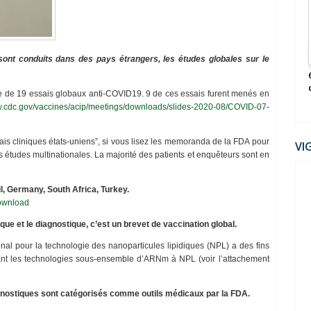
2022
ont conduits dans des pays étrangers, les études globales sur le
ηѕєя ραя νσυѕ-
La Guerre secrète contre les Peuples (Claire
Séverac)
te de 19 essais globaux anti-COVID19. 9 de ces essais furent menés en
w.cdc.gov/vaccines/acip/meetings/downloads/slides-2020-08/COVID-07-
ssais cliniques états-uniens”, si vous lisez les memoranda de la FDA pour
VI
s études multinationales. La majorité des patients et enquêteurs sont en
il, Germany, South Africa,
Turkey.
download
e et le diagnostique, c’est un brevet de vaccination global.
nal pour la technologie des nanoparticules lipidiques (NPL) a des fins
luant les technologies sous-ensemble d’ARNm à NPL (voir l’attachement
iagnostiques sont catégorisés comme outils médicaux par la FDA.