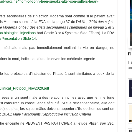
id-vaccine/mom-of-conn-teen-speaks-after-son-suffers-heart-
ffets secondaires de l’injection Moderna sont comme si le patient avait
is Moderna soumis à la FDA, de la page 37 de l’AUU ;
“82% des sujets
de Moderna ont eu des effets secondaires systémiques de niveau 2 et 3
 biological injections
had Grade 3 or 4 Systemic Side Effects). La FDA
 Presentation Slide 14
:
médicale mais pas immédiatement mettant la vie en danger, ne
Pl
er la mort, indication d’une intervention médicale urgente
Il
an
le les protocoles d’inclusion de Phase 1 sont similaires à ceux de la
Clinical_Protocol_Nov2020.pdf
ilisées si un sujet mâle a des relations intimes avec une femme (une
si consulter un conseiller de sécurité. Si elle devient enceinte, elle doit
ude), de plus, les sujets mâles doivent rapporter s’ils touchent ou sont en
c 10.4.1 Male Participants Reproductive Inclusion Criteria
’être enceinte ne PEUVENT PAS PARTICIPER à l’étude Pfizer.
Voir Sec.