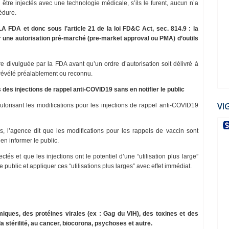
être injectés avec une technologie médicale, s’ils le furent, aucun n’a
édure.
 et donc sous l’article 21 de la loi FD&C Act, sec. 814.9 : la
ur une autorisation pré-marché (pre-market approval ou PMA) d’outils
e divulguée par la FDA avant qu’un ordre d’autorisation soit délivré à
 révélé préalablement ou reconnu.
des injections de rappel anti-COVID19 sans en notifier le public
VI
utorisant les modifications pour les injections de rappel anti-COVID19
 l’agence dit que les modifications pour les rappels de vaccin sont
en informer le public.
tés et que les injections ont le potentiel d’une “utilisation plus large”
public et appliquer ces “utilisations plus larges” avec effet immédiat.
iques, des protéines virales (ex : Gag du VIH), des toxines et des
stérilité, au cancer, biocorona, psychoses et autre.