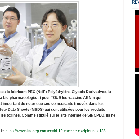
RÉ
st le fabricant PEG (NdT : Polyéthylène Glycols Derivatives, la
et la bio-pharmacologie…) pour TOUS les vaccins ARNm qui
 est important de noter que ces composants trouvés dans les
ety Data Sheets (MSDS) qui sont utilisées pour les produits
t les toxines. Comme stipulé sur le site internet de SINOPEG, ils ne
 ici
https://www.sinopeg.com/covid-19-vaccine-excipients_c138