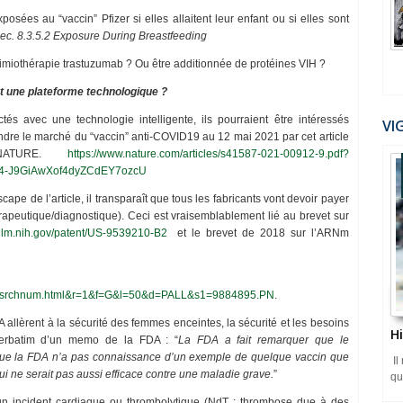
sées au “vaccin” Pfizer si elles allaitent leur enfant ou si elles sont
Sec. 8.3.5.2 Exposure During Breastfeeding
 chimiothérapie trastuzumab ? Ou être additionnée de protéines VIH ?
et une plateforme technologique ?
ctés avec une technologie intelligente, ils pourraient être intéressés
VI
indre le marché du “vaccin” anti-COVID19 au 12 mai 2021 par cet article
 NATURE.
https://www.nature.com/articles/s41587-021-00912-9.pdf?
l4-J9GiAwXof4dyZCdEY7ozcU
ape de l’article, il transparaît que tous les fabricants vont devoir payer
rapeutique/diagnostique). Ceci est vraisemblablement lié au brevet sur
.nlm.nih.gov/patent/US-9539210-B2
et le brevet de 2018 sur l’ARNm
/srchnum.html&r=1&f=G&l=50&d=PALL&s1=9884895.PN
.
llèrent à la sécurité des femmes enceintes, la sécurité et les besoins
H
verbatim d’un memo de la FDA : “
La FDA a fait remarquer que le
que la FDA n’a pas connaissance d’un exemple de quelque vaccin que
Il
ui ne serait pas aussi efficace contre une maladie grave.
”
qu
un incident cardiaque ou thrombolytique (NdT : thrombose due à des