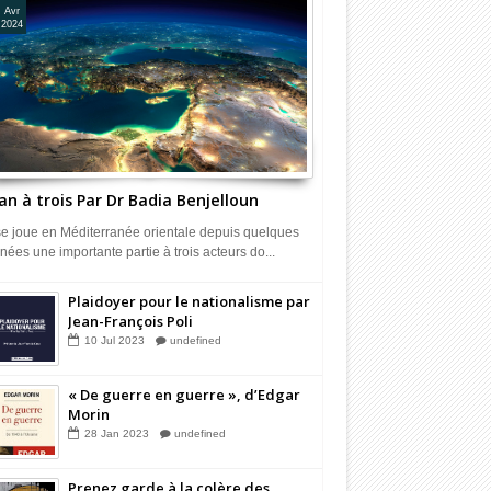
Avr
2024
an à trois Par Dr Badia Benjelloun
 se joue en Méditerranée orientale depuis quelques
nées une importante partie à trois acteurs do...
Plaidoyer pour le nationalisme par
Jean-François Poli
10
Jul
2023
undefined
« De guerre en guerre », d’Edgar
Morin
28
Jan
2023
undefined
Prenez garde à la colère des