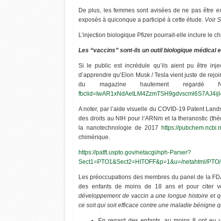
De plus, les femmes sont avisées de ne pas être expo
exposés à quiconque a participé à cette étude.
Voir 
L’injection biologique Pfizer pourrait-elle inclure le
Les “vaccins” sont-ils un outil biologique médical 
Si le public est incrédule qu’ils aient pu être inje
d’apprendre qu’Elon Musk / Tesla vient juste de rejo
du magazine hautement regardé
fbclid=IwAR1xNdAetLM4ZzmTSH9gdvscml6S7AJ4ij
A noter, par l’aide visuelle du COVID-19 Patent Landsc
des droits au NIH pour l’ARNm et la theranostic (thé
la nanotechnologie de 2017
https://pubchem.ncbi
chimérique.
https://patft.uspto.gov/netacgi/nph-Parser?
Sect1=PTO1&Sect2=HITOFF&p=1&u=/netahtml/PTO
Les préoccupations des membres du panel de la FDA a
des enfants de moins de 18 ans et pour citer 
développement de vaccin a une longue histoire et 
ce soit qui soit efficace contre une maladie bénigne q
En regard des enfants, au moins 8 ont eu 