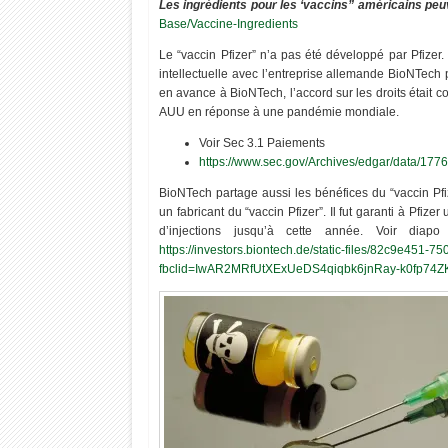
Les ingrédients pour les ‘vaccins” américains peuv
Base/Vaccine-Ingredients
Le “vaccin Pfizer” n’a pas été développé par Pfizer.
intellectuelle avec l’entreprise allemande BioNTech 
en avance à BioNTech, l’accord sur les droits était 
AUU en réponse à une pandémie mondiale.
Voir Sec 3.1 Paiements
https://www.sec.gov/Archives/edgar/data/
BioNTech partage aussi les bénéfices du “vaccin Pf
un fabricant du “vaccin Pfizer”. Il fut garanti à Pfi
d’injections jusqu’à cette année. Voir dia
https://investors.biontech.de/static-files/82c9e451
fbclid=IwAR2MRfUtXExUeDS4qiqbk6jnRay-k0fp7
20
14
Oct
Oct