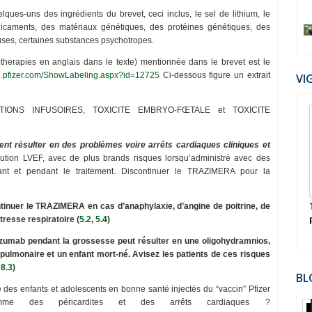
uelques-uns des ingrédients du brevet, ceci inclus, le sel de lithium, le
dicaments, des matériaux génétiques, des protéines génétiques, des
uses, certaines substances psychotropes.
erapies en anglais dans le texte) mentionnée dans le brevet est le
ing.pfizer.com/ShowLabeling.aspx?id=12725
Ci-dessous figure un extrait
VI
IONS INFUSOIRES, TOXICITE EMBRYO-FŒTALE et TOXICITE
10
Aut
2022
nt résulter en des problèmes voire arrêts cardiaques cliniques et
ion LVEF, avec de plus brands risques lorsqu’administré avec des
vant et pendant le traitement. Discontinuer le TRAZIMERA pour la
 de la planète
Le Pouvoir Occulte Américain - l'Ordre des
ontinuer le TRAZIMERA en cas d’anaphylaxie, d’angine de poitrine, de
OUT
Skull & Bones - Anthony C Sutton
tresse respiratoire (
5.2
,
5.4
)
tuzumab pendant la grossesse peut résulter en une oligohydramnios,
ulmonaire et un enfant mort-né. Avisez les patients de ces risques
8.3
)
BL
e des enfants et adolescents en bonne santé injectés du “vaccin” Pfizer
omme des péricardites et des arrêts cardiaques ?