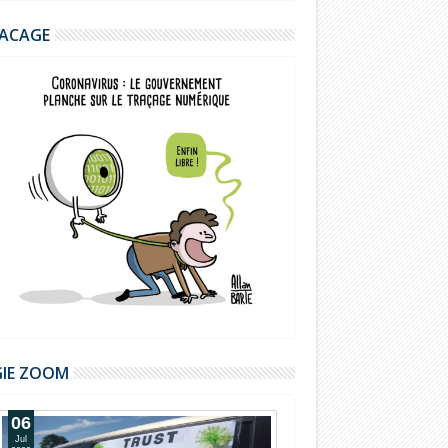
ACAGE
GIE ZOOM
06
Jul