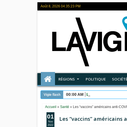
Août 8, 2026
04:35:25 PM
RÉGIONS
POLITIQUE
SOCIÉT
00:00 AM
Les maîtres de ce M
Vigie flash
Accueil
»
Santé
»
Les “vaccins” américains anti-COV
01
Les “vaccins” américains 
Nov
2022