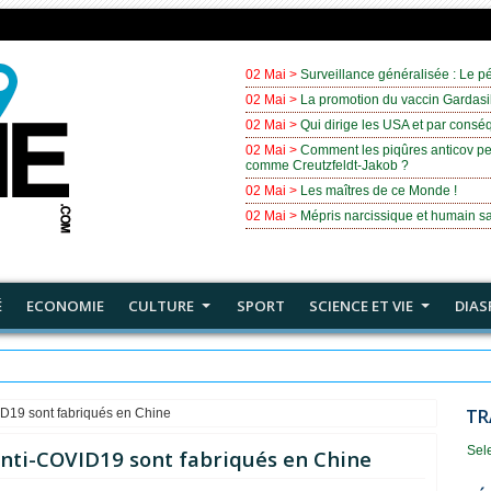
02 Mai >
Surveillance généralisée : Le pé
02 Mai >
La promotion du vaccin Gardasil
02 Mai >
Qui dirige les USA et par cons
02 Mai >
Comment les piqûres anticov pe
comme Creutzfeldt-Jakob ?
02 Mai >
Les maîtres de ce Monde !
02 Mai >
Mépris narcissique et humain sa
É
ECONOMIE
CULTURE
SPORT
SCIENCE ET VIE
DIAS
onde !
TR
ID19 sont fabriqués en Chine
Sel
anti-COVID19 sont fabriqués en Chine