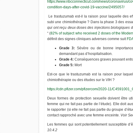
https://www.nbcconnecticut.com/news/coronavirus/cov
condition-days-after-covid-19-vaccine/2495057/
Le trastuzumab est-il la raison pour laquelle des e
subi une chimiothérapie ? Dans la phase 3 des essa
qui ont reçu deux doses des injections biologiques 
“ (
82% of subject who received 2 doses of the Moderna
définit des signes cliniques adverses comme suit
FDA
Grade 3:
Sévère ou de bonne importance 
demandant pas d’hospitalisation.
Grade 4:
Conséquences graves pouvant entraîn
Grade 5:
Mort
Est-ce que le trastuzumab est la raison pour laquel
chimiothérapie ou des études sur le VIH ?
https://cdn.pfizer.com/pfizercom/2020-11/C4591001_
Deux formes de protection sexuelle doivent être ut
femme qui ne fait pas partie de l’étude). Elle doit aus
le rapporter (si elle ne fait pas partie du groupe d’ét
contact rapproché avec une femme enceinte.
Voir Se
Les femmes qui sont potentiellement susceptible d
10.4.2