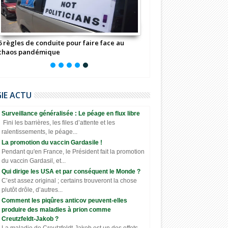
6 règles de conduite pour faire face au
chaos pandémique
GIE ACTU
Surveillance généralisée : Le péage en flux libre
Fini les barrières, les files d’attente et les
ralentissements, le péage...
La promotion du vaccin Gardasile !
Pendant qu'en France, le Président fait la promotion
du vaccin Gardasil, et...
Qui dirige les USA et par conséquent le Monde ?
C’est assez original ; certains trouveront la chose
plutôt drôle, d’autres...
Comment les piqûres anticov peuvent-elles
produire des maladies à prion comme
Creutzfeldt-Jakob ?
La maladie de Creutzfeldt-Jakob est un des effets