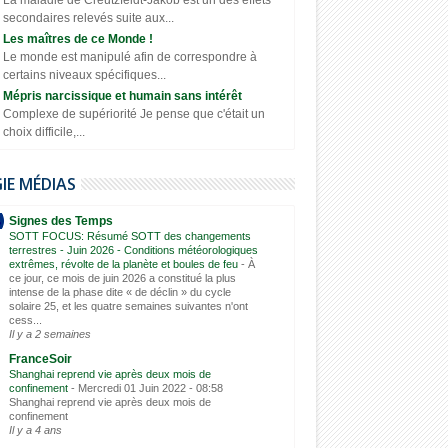
secondaires relevés suite aux...
Les maîtres de ce Monde !
Le monde est manipulé afin de correspondre à
certains niveaux spécifiques...
Mépris narcissique et humain sans intérêt
Complexe de supériorité Je pense que c'était un
choix difficile,...
GIE MÉDIAS
Signes des Temps
SOTT FOCUS: Résumé SOTT des changements
terrestres - Juin 2026 - Conditions météorologiques
extrêmes, révolte de la planète et boules de feu
-
À
ce jour, ce mois de juin 2026 a constitué la plus
intense de la phase dite « de déclin » du cycle
solaire 25, et les quatre semaines suivantes n'ont
cess...
Il y a 2 semaines
FranceSoir
Shanghai reprend vie après deux mois de
confinement
-
Mercredi 01 Juin 2022 - 08:58
Shanghai reprend vie après deux mois de
confinement
Il y a 4 ans