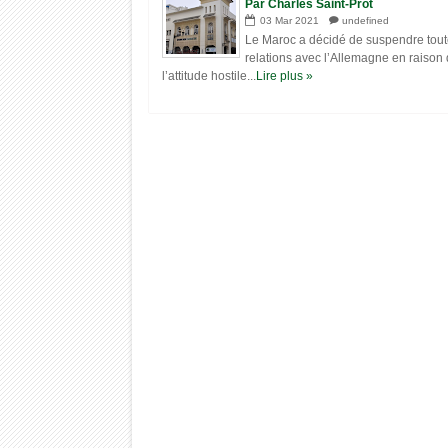
Par Charles Saint-Prot
03
Mar
2021
undefined
Le Maroc a décidé de suspendre tout
relations avec l’Allemagne en raison
l’attitude hostile...
Lire plus »
22
15
Sep
Sep
2022
2022
« Survivre avant l’effondrement » —
L'endroit le plus chaud
Documentaire
(70.7°C) le Désert de L