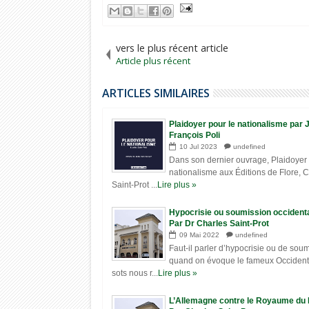
vers le plus récent article
Article plus récent
ARTICLES SIMILAIRES
Plaidoyer pour le nationalisme par 
François Poli
10
Jul
2023
undefined
Dans son dernier ouvrage, Plaidoyer 
nationalisme aux Éditions de Flore, 
Saint-Prot ...
Lire plus »
Hypocrisie ou soumission occident
Par Dr Charles Saint-Prot
09
Mai
2022
undefined
Faut-il parler d’hypocrisie ou de sou
quand on évoque le fameux Occident 
sots nous r...
Lire plus »
L’Allemagne contre le Royaume du