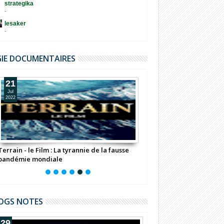
strategika
-
lesaker
-
GIE DOCUMENTAIRES
21
11
Jul
Jul
2022
2022
Terrain - le Film : La tyrannie de la fausse
Fondation Bill Gates : 
pandémie mondiale
(Documentaire)
OGS NOTES
29