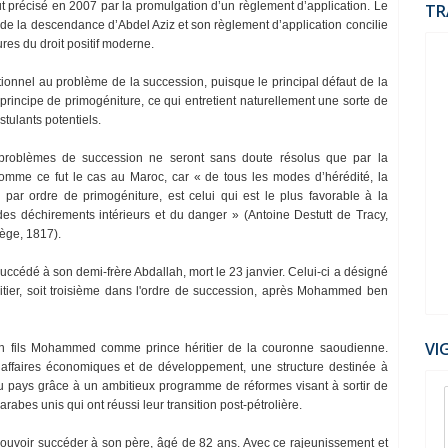
fut précisé en 2007 par la promulgation d’un règlement d’application. Le
TR
de la descendance d’Abdel Aziz et son règlement d’application concilie
ures du droit positif moderne.
utionnel au problème de la succession, puisque le principal défaut de la
rincipe de primogéniture, ce qui entretient naturellement une sorte de
stulants potentiels.
es problèmes de succession ne seront sans doute résolus que par la
mme ce fut le cas au Maroc, car « de tous les modes d’hérédité, la
par ordre de primogéniture, est celui qui est le plus favorable à la
des déchirements intérieurs et du danger » (Antoine Destutt de Tracy,
ège, 1817).
ccédé à son demi-frère Abdallah, mort le 23 janvier. Celui-ci a désigné
tier, soit troisième dans l'ordre de succession, après Mohammed ben
VI
son fils Mohammed comme prince héritier de la couronne saoudienne.
s affaires économiques et de développement, une structure destinée à
 du pays grâce à un ambitieux programme de réformes visant à sortir de
06
rabes unis qui ont réussi leur transition post-pétrolière.
Jul
2022
ouvoir succéder à son père, âgé de 82 ans. Avec ce rajeunissement et