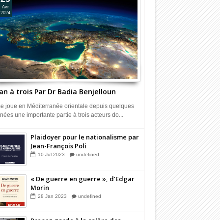
Avr
2024
an à trois Par Dr Badia Benjelloun
 se joue en Méditerranée orientale depuis quelques
nées une importante partie à trois acteurs do...
Plaidoyer pour le nationalisme par
Jean-François Poli
10
Jul
2023
undefined
« De guerre en guerre », d’Edgar
Morin
28
Jan
2023
undefined