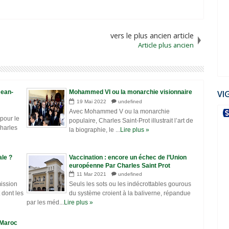
vers le plus ancien article
Article plus ancien
VI
Jean-
Mohammed VI ou la monarchie visionnaire
19
Mai
2022
undefined
Avec Mohammed V ou la monarchie
pour le
populaire, Charles Saint-Prot illustrait l’art de
Charles
la biographie, le ...
Lire plus »
ale ?
Vaccination : encore un échec de l’Union
européenne Par Charles Saint Prot
11
Mar
2021
undefined
mission
Seuls les sots ou les indécrottables gourous
dont les
du système croient à la baliverne, répandue
par les méd...
Lire plus »
 Maroc