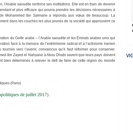
 l'Arabie saoudite renforce ses institutions. Elle est en train de devenir
ndant et plus efficace qui pourra prendre les décisions nécessaires à
tion de Mohammed Ibn Salmane a répondu aux vœux de beaucoup. La
mment dans les couches les plus jeunes de la société qui approuvent ce
ηѕєя ραя νσυѕ-
La Guerre secrète contre les Peuples (Claire
Séverac)
ration du Golfe arabe – l’Arabie saoudite et les Émirats arabes unis qui
ration face à la menace de l’extrémisme radical et à l’activisme iranien
s tournés vers l’avenir, convaincus qu’il faut réformer pour conserver.
VI
d Ibn Zayed el Nahyane à Abou Dhabi savent que leurs pays doivent
nt bien déterminés à relever le défi de faire de cette région du monde
tiques (Paris)
politiques de juillet 2017)