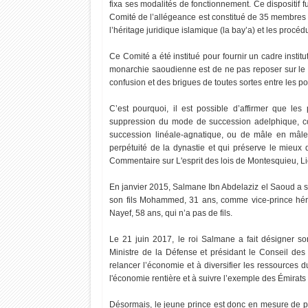
fixa ses modalités de fonctionnement. Ce dispositif 
Comité de l’allégeance est constitué de 35 membres 
l’héritage juridique islamique (la bay’a) et les procéd
Ce Comité a été institué pour fournir un cadre instit
monarchie saoudienne est de ne pas reposer sur le p
confusion et des brigues de toutes sortes entre les po
C’est pourquoi, il est possible d’affirmer que l
suppression du mode de succession adelphique, co
succession linéale-agnatique, ou de mâle en mâle 
perpétuité de la dynastie et qui préserve le mieux 
Commentaire sur L'esprit des lois de Montesquieu, Li
En janvier 2015, Salmane Ibn Abdelaziz el Saoud a su
son fils Mohammed, 31 ans, comme vice-prince héri
Nayef, 58 ans, qui n’a pas de fils.
Le 21 juin 2017, le roi Salmane a fait désigner 
Ministre de la Défense et présidant le Conseil de
relancer l’économie et à diversifier les ressources
20
14
l'économie rentière et à suivre l’exemple des Émirats a
Oct
Oct
2022
2022
Désormais, le jeune prince est donc en mesure de p