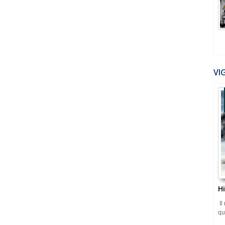
VI
H
Il
qu