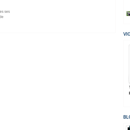
es ses
 de
VI
10
Aut
2022
 de la planète
Le Pouvoir Occulte Américain - l'Ordre des
OUT
Skull & Bones - Anthony C Sutton
BL