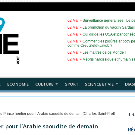
02 Mai >
Surveillance généralisée : Le pé
02 Mai >
La promotion du vaccin Gardasil
02 Mai >
Qui dirige les USA et par cons
02 Mai >
Comment les piqûres anticov pe
comme Creutzfeldt-Jakob ?
02 Mai >
Les maîtres de ce Monde !
02 Mai >
Mépris narcissique et humain sa
É
ECONOMIE
CULTURE
SPORT
SCIENCE ET VIE
DIAS
onde !
TR
 Prince héritier pour l’Arabie saoudite de demain (Charles Saint-Prot)
er pour l’Arabie saoudite de demain
RÉ