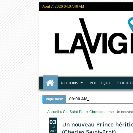
Août 7, 2026
04:07:47 AM
RÉGIONS
POLITIQUE
SOCIÉT
00:00 AM
Les maîtres de ce M
Vigie flash
Accueil
»
Ch. Saint-Prot
»
Chroniqueurs
»
Un nouveau
03
Un nouveau Prince hériti
Jul
(Charles Saint-Prot)
2017