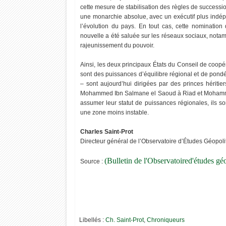
cette mesure de stabilisation des règles de succession,
une monarchie absolue, avec un exécutif plus indépe
l’évolution du pays. En tout cas, cette nomina
nouvelle a été saluée sur les réseaux sociaux, nota
Maroc : Feuille de route royale – Combattre
"νσυѕ ηє ρσυνєz ραѕ ρє
rajeunissement du pouvoir.
le stress hydrique
мêмє"
Ainsi, les deux principaux États du Conseil de coopé
sont des puissances d’équilibre régional et de pondé
– sont aujourd’hui dirigées par des princes héritier
Mohammed Ibn Salmane el Saoud à Riad et Mohamme
assumer leur statut de puissances régionales, ils so
une zone moins instable.
Charles Saint-Prot
Directeur général de l’Observatoire d’Études Géopoli
(Bulletin de l'Observatoired'études géo
Source :
Libellés :
Ch. Saint-Prot
,
Chroniqueurs