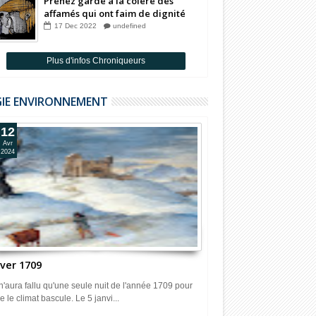
Prenez garde à la colère des
affamés qui ont faim de dignité
Par Badia Benjelloun
17
Dec
2022
undefined
Plus d'infos Chroniqueurs
GIE ENVIRONNEMENT
12
Avr
2024
iver 1709
 n'aura fallu qu'une seule nuit de l'année 1709 pour
e le climat bascule. Le 5 janvi...