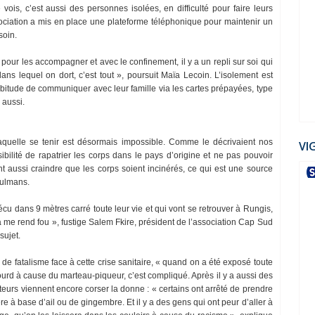
ois, c’est aussi des personnes isolées, en difficulté pour faire leurs
ociation a mis en place une plateforme téléphonique pour maintenir un
esoin.
our les accompagner et avec le confinement, il y a un repli sur soi qui
dans lequel on dort, c’est tout », poursuit Maïa Lecoin. L’isolement est
’habitude de communiquer avec leur famille via les cartes prépayées, type
e aussi.
laquelle se tenir est désormais impossible. Comme le décrivaient nos
VI
sibilité de rapatrier les corps dans le pays d’origine et ne pas pouvoir
t aussi craindre que les corps soient incinérés, ce qui est une source
sulmans.
écu dans 9 mètres carré toute leur vie et qui vont se retrouver à Rungis,
a me rend fou », fustige Salem Fkire, président de l’association Cap Sud
sujet.
e fatalisme face à cette crise sanitaire, « quand on a été exposé toute
ourd à cause du marteau-piqueur, c’est compliqué. Après il y a aussi des
eurs viennent encore corser la donne : « certains ont arrêté de prendre
e à base d’ail ou de gingembre. Et il y a des gens qui ont peur d’aller à