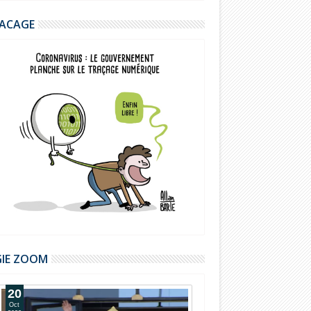
ACAGE
GIE ZOOM
20
14
Oct
Oct