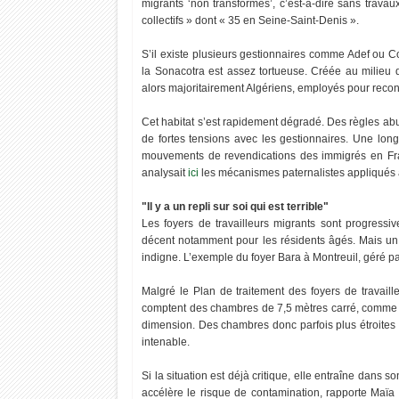
migrants ‘non transformés’, c’est-à-dire sans trava
collectifs » dont « 35 en Seine-Saint-Denis ».
S’il existe plusieurs gestionnaires comme Adef ou C
la Sonacotra est assez tortueuse. Créée au milieu d
alors majoritairement Algériens, employés pour recon
Cet habitat s’est rapidement dégradé. Des règles abus
de fortes tensions avec les gestionnaires. Une lon
mouvements de revendications des immigrés en Fra
analysait
ici
les mécanismes paternalistes appliqués a
"Il y a un repli sur soi qui est terrible"
Les foyers de travailleurs migrants sont progress
décent notamment pour les résidents âgés. Mais un
indigne. L’exemple du foyer Bara à Montreuil, géré pa
Malgré le Plan de traitement des foyers de travaill
comptent des chambres de 7,5 mètres carré, comme 
dimension. Des chambres donc parfois plus étroites 
intenable.
Si la situation est déjà critique, elle entraîne dans
accélère le risque de contamination, rapporte Maïa