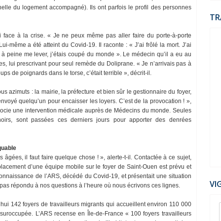
lle du logement accompagné). Ils ont parfois le profil des personnes
TR
 face à la crise. « Je ne peux même pas aller faire du porte-à-porte
Lui-même a été atteint du Covid-19. Il raconte : « J’ai frôlé la mort. J’ai
 peine me lever, j’étais coupé du monde ». Le médecin qu’il a eu au
s, lui prescrivant pour seul remède du Doliprane. « Je n’arrivais pas à
ps de poignards dans le torse, c’était terrible », décrit-il.
s azimuts : la mairie, la préfecture et bien sûr le gestionnaire du foyer,
ont envoyé quelqu’un pour encaisser les loyers. C’est de la provocation ! »,
 négocie une intervention médicale auprès de Médecins du monde. Seules
 noirs, sont passées ces derniers jours pour apporter des denrées
iquable
âgées, il faut faire quelque chose ! », alerte-t-il. Contactée à ce sujet,
lacement d’une équipe mobile sur le foyer de Saint-Ouen est prévu et
 connaissance de l’ARS, décédé du Covid-19, et présentait une situation
VI
 pas répondu à nos questions à l’heure où nous écrivons ces lignes.
d’hui 142 foyers de travailleurs migrants qui accueillent environ 110 000
07
 suroccupée. L’ARS recense en Île-de-France « 100 foyers travailleurs
Dec