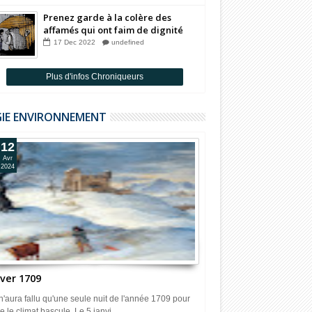
Prenez garde à la colère des
affamés qui ont faim de dignité
Par Badia Benjelloun
17
Dec
2022
undefined
Plus d'infos Chroniqueurs
GIE ENVIRONNEMENT
12
Avr
2024
iver 1709
 n'aura fallu qu'une seule nuit de l'année 1709 pour
e le climat bascule. Le 5 janvi...