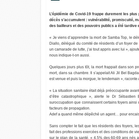
L’épidémie de Covid-19 frappe durement les plus p
décès s’accumulent : vulnérabilité, promiscuité, 
des bailleurs et des pouvoirs publics a été tardive 
« Je viens d’apprendre la mort de Samba Top, le dé
Diallo, délégué du comité de résidents d’un foyer de tr
un camarade de lutte, j’ai tout appris avec lui », ajo
nous indique-t-on aussi.
Quelques jours plus tôt, la mort frappait dans son pr
mort, dans sa chambre. Il s’appelait Ali Jil Bel Bagd
est venue et puis la morgue, le lendemain », raconte
« La situation sanitaire était déjà préoccupante avan
d’être catastrophique », alerte le Dr Sébastie
suroccupation que connaissent certains foyers ainsi q
facteurs de propagation.
Adef a quand même dépêché un agent… pour encaiss
Sans compter le fait que les résidents des foyers, l
fait des professions exercées et des conditions de v
sur le plan de la santé. « 4,5% des 60-69 ans né