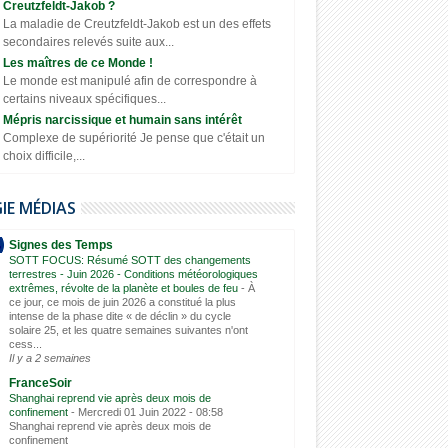
Creutzfeldt-Jakob ?
La maladie de Creutzfeldt-Jakob est un des effets
secondaires relevés suite aux...
Les maîtres de ce Monde !
Le monde est manipulé afin de correspondre à
certains niveaux spécifiques...
Mépris narcissique et humain sans intérêt
Complexe de supériorité Je pense que c'était un
choix difficile,...
GIE MÉDIAS
Signes des Temps
SOTT FOCUS: Résumé SOTT des changements
terrestres - Juin 2026 - Conditions météorologiques
extrêmes, révolte de la planète et boules de feu
-
À
ce jour, ce mois de juin 2026 a constitué la plus
intense de la phase dite « de déclin » du cycle
solaire 25, et les quatre semaines suivantes n'ont
cess...
Il y a 2 semaines
FranceSoir
Shanghai reprend vie après deux mois de
confinement
-
Mercredi 01 Juin 2022 - 08:58
Shanghai reprend vie après deux mois de
confinement