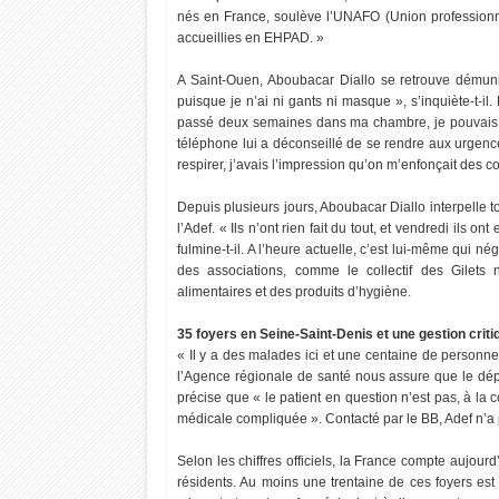
nés en France, soulève l’UNAFO (Union professionne
accueillies en EHPAD. »
A Saint-Ouen, Aboubacar Diallo se retrouve démuni
puisque je n’ai ni gants ni masque », s’inquiète-t-il. 
passé deux semaines dans ma chambre, je pouvais à
téléphone lui a déconseillé de se rendre aux urgence
respirer, j’avais l’impression qu’on m’enfonçait des cou
Depuis plusieurs jours, Aboubacar Diallo interpelle tou
l’Adef. « Ils n’ont rien fait du tout, et vendredi ils 
fulmine-t-il. A l’heure actuelle, c’est lui-même qui
des associations, comme le collectif des Gilets
alimentaires et des produits d’hygiène.
35 foyers en Seine-Saint-Denis et une gestion crit
« Il y a des malades ici et une centaine de personnes 
l’Agence régionale de santé nous assure que le dép
précise que « le patient en question n’est pas, à la
médicale compliquée ». Contacté par le BB, Adef n’a
Selon les chiffres officiels, la France compte aujour
résidents. Au moins une trentaine de ces foyers est