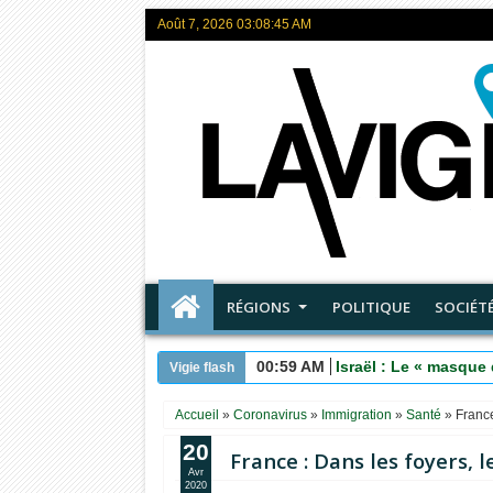
Août 7, 2026
03:08:46 AM
RÉGIONS
POLITIQUE
SOCIÉT
00:59 AM
Israël : Le « masque 
Vigie flash
Accueil
»
Coronavirus
»
Immigration
»
Santé
»
France
20
France : Dans les foyers, 
Avr
2020