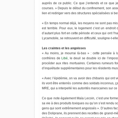
auprès de ce public. Ce que j’entends et ce que je v
courses. » Depuis le début du confinement, son ass
lien et rediriger vers des structures spécialisées si b
« En temps normal déjà, les moyens ne sont pas mis p
est terrible. Pour eux, le logement c’est un endroit 
d’autant plus fort en cette période et ceux qui ont l
Lycamobile, se retrouvent en difficulté, souligne-t-ell
Les craintes et les angoisses
« Au moins, je mourrai là-bas » : cette pensée à 
confrères de
Libé
, le deuil se double ici de l’impos
procéder aux rites mortuaires. Certaines rumeurs fon
d’inquiétude supplémentaires pour les résidents mu
« Avec l’épidémie, on va avoir des chibanis qui ont v
ils vont être enterrés comme des soldats inconnus, ç
MRE, qui a interpellé les autorités marocaines sur ce 
Ce que note également Maïa Lecoin, c’est une forme d
sa vie à des produits toxiques ou qu’on s’est rendu s
gens qui sont extrêmement angoissés ». D’autres fact
des Doliprane, ils prennent des recettes de grand-mèr