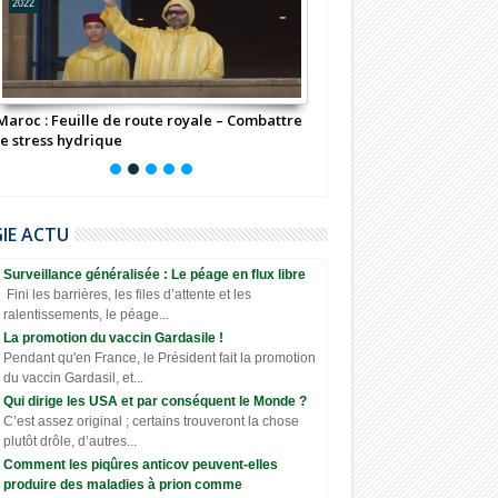
2022
2022
Maroc : Feuille de route royale – Combattre
"νσυѕ ηє ρσυνєz ραѕ ρєη
le stress hydrique
мêмє"
GIE ACTU
Surveillance généralisée : Le péage en flux libre
Fini les barrières, les files d’attente et les
ralentissements, le péage...
La promotion du vaccin Gardasile !
Pendant qu'en France, le Président fait la promotion
du vaccin Gardasil, et...
Qui dirige les USA et par conséquent le Monde ?
C’est assez original ; certains trouveront la chose
plutôt drôle, d’autres...
Comment les piqûres anticov peuvent-elles
produire des maladies à prion comme