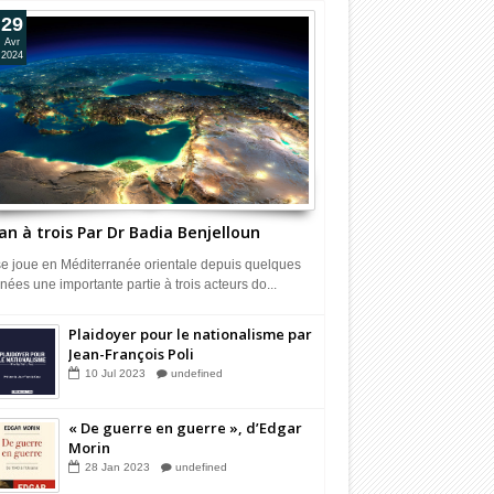
29
Avr
2024
an à trois Par Dr Badia Benjelloun
 se joue en Méditerranée orientale depuis quelques
nées une importante partie à trois acteurs do...
Plaidoyer pour le nationalisme par
Jean-François Poli
10
Jul
2023
undefined
« De guerre en guerre », d’Edgar
Morin
28
Jan
2023
undefined