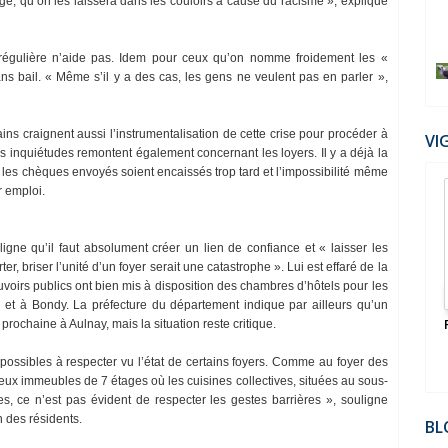
arge, qu’on les laissera dans les couloirs à cause du racisme », explique
 irrégulière n’aide pas. Idem pour ceux qu’on nomme froidement les «
ns bail. « Même s’il y a des cas, les gens ne veulent pas en parler »,
ains craignent aussi l’instrumentalisation de cette crise pour procéder à
VI
 inquiétudes remontent également concernant les loyers. Il y a déjà la
ue les chèques envoyés soient encaissés trop tard et l’impossibilité même
r emploi.
igne qu’il faut absolument créer un lien de confiance et « laisser les
, briser l’unité d’un foyer serait une catastrophe ». Lui est effaré de la
ouvoirs publics ont bien mis à disposition des chambres d’hôtels pour les
 et à Bondy. La préfecture du département indique par ailleurs qu’un
rochaine à Aulnay, mais la situation reste critique.
possibles à respecter vu l’état de certains foyers. Comme au foyer des
ux immeubles de 7 étages où les cuisines collectives, situées au sous-
s, ce n’est pas évident de respecter les gestes barrières », souligne
n des résidents.
BL