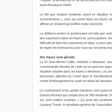
l’hôpital, ils pensent qu’ils ne seront pas pris en ch
aussi Aboubacar Diallo.
Le fait que certains résidents soient en situation
surnuméraires », ceux qui vivent dans ces foyers sa
affirme un résident qui préfère rester anonyme.
La défiance envers le gestionnaire est telle que cert
des expulsions dans les foyers en suroccupation. Des
difficulté de faire des paiements en ligne, la peur q
de régler les redevances pour ceux qui ont perdu leu
Des foyers sans gérants
Le Dr Jean-Michel Cattin, mobilisé à Montreuil, soul
communautés décider de l’aide qu’on peut leur apporter
situation actuelle dans les foyers à Montreuil. Les p
personnes atteintes du Covid dans le bas-Montreuil
centre d’hébergement va ouvrir en début de semaine p
Le confinement et les gestes barrières sont quasi-im
Grands-Pêchers qui compte plus de 300 résidents. De
sol, sont restées ouvertes. « Ça pose des problème
Lassana Traoré, le secrétaire général de l’associatio