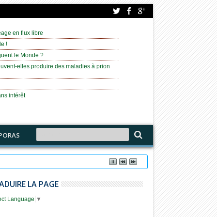
age en flux libre
e !
équent le Monde ?
uvent-elles produire des maladies à prion
ns intérêt
PORAS
isjordanie
ADUIRE LA PAGE
ect Language
▼