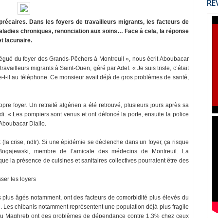
RÉ
récaires. Dans les foyers de travailleurs migrants, les facteurs de
maladies chroniques, renonciation aux soins… Face à cela, la réponse
et lacunaire.
légué du foyer des Grands-Pêchers à Montreuil », nous écrit Aboubacar
availleurs migrants à Saint-Ouen, géré par Adef. « Je suis triste, c’était
ute-t-il au téléphone. Ce monsieur avait déjà de gros problèmes de santé,
opre foyer. Un retraité algérien a été retrouvé, plusieurs jours après sa
adi. « Les pompiers sont venus et ont défoncé la porte, ensuite la police
 Aboubacar Diallo.
t (la crise, ndlr). Si une épidémie se déclenche dans un foyer, ça risque
n Bogajewski, membre de l’amicale des médecins de Montreuil. La
ue la présence de cuisines et sanitaires collectives pourraient être des
er les loyers
es plus âgés notamment, ont des facteurs de comorbidité plus élevés du
ie. Les chibanis notamment représentent une population déjà plus fragile
s au Maghreb ont des problèmes de dépendance contre 1,3% chez ceux