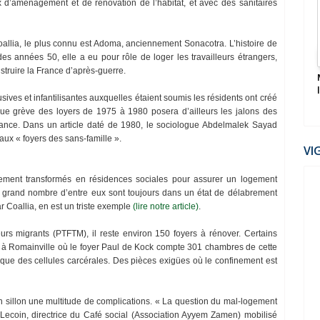
ux d’aménagement et de rénovation de l’habitat, et avec des sanitaires
2022
oallia, le plus connu est Adoma, anciennement Sonacotra. L’histoire de
es années 50, elle a eu pour rôle de loger les travailleurs étrangers,
struire la France d’après-guerre.
Mondial 2022: Le Maroc humilie l’Espagne et
file en quarts
ives et infantilisantes auxquelles étaient soumis les résidents ont créé
gue grève des loyers de 1975 à 1980 posera d’ailleurs les jalons des
nce. Dans un article daté de 1980, le sociologue Abdelmalek Sayad
ux « foyers des sans-famille ».
VI
ivement transformés en résidences sociales pour assurer un logement
 grand nombre d’entre eux sont toujours dans un état de délabrement
r Coallia, en est un triste exemple
(lire notre article)
.
eurs migrants (PTFTM), il reste environ 150 foyers à rénover. Certains
à Romainville où le foyer Paul de Kock compte 301 chambres de cette
que des cellules carcérales. Des pièces exigües où le confinement est
 son sillon une multitude de complications. « La question du mal-logement
 Lecoin, directrice du Café social (Association Ayyem Zamen) mobilisé