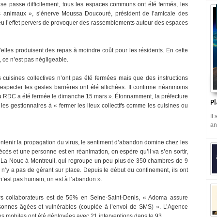
 se passe difficilement, tous les espaces communs ont été fermés, les
des animaux », s’énerve Moussa Doucouré, président de l’amicale des
a eu l’effet pervers de provoquer des rassemblements autour des espaces
u’elles produisent des repas à moindre coût pour les résidents. En cette
, ce n’est pas négligeable.
 cuisines collectives n’ont pas été fermées mais que des instructions
specter les gestes barrières ont été affichées. Il confirme néanmoins
 du RDC a été fermée le dimanche 15 mars ». Étonnamment, la préfecture
Pl
 les gestionnaires à « fermer les lieux collectifs comme les cuisines ou
Il
an
contenir la propagation du virus, le sentiment d’abandon domine chez les
écès et une personne est en réanimation, on espère qu’il va s’en sortir,
La Noue à Montreuil, qui regroupe un peu plus de 350 chambres de 9
il n’y a pas de gérant sur place. Depuis le début du confinement, ils ont
 n’est pas humain, on est à l’abandon ».
urs collaborateurs est de 56% en Seine-Saint-Denis, « Adoma assure
sonnes âgées et vulnérables (couplée à l’envoi de SMS) ». L’Agence
es mobiles ont été déployées avec 21 interventions dans le 93.