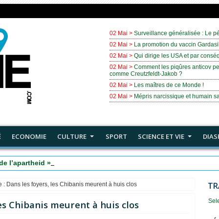
02 Mai >
Surveillance généralisée : Le pé
02 Mai >
La promotion du vaccin Gardasil
02 Mai >
Qui dirige les USA et par cons
02 Mai >
Comment les piqûres anticov pe
comme Creutzfeldt-Jakob ?
02 Mai >
Les maîtres de ce Monde !
02 Mai >
Mépris narcissique et humain sa
É
ECONOMIE
CULTURE
SPORT
SCIENCE ET VIE
DIAS
de l’apartheid » est tombé : annexion d’une grande partie de la C
TR
 : Dans les foyers, les Chibanis meurent à huis clos
Sel
les Chibanis meurent à huis clos