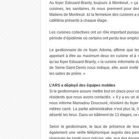
Au foyer Edouard-Branly, toujours à Montreuil, « ça
cuisines, les sanitaires, ils nous prennent pour 
Maliens de Montreuil. Ici la fermeture des cuisines 
cafétéria présents à chaque étage.
Les cuisines collectives ont un rôle important puisq
période d’épidémie où certains ont perdu leur emploi
Le gestionnaire de ce foyer, Adoma, affirme que les
appelant à être au maximum deux en cuisine et à re
qu’au foyer Edouard-Branly, « la cuisine informelle
de Seine-Saint-Denis nous indique, elle, avoir invité
les salles de prière. »
L’ARS a déployé des équipes mobiles
Si le gestionnaire assure mettre tout en place pour 
résidents que nous avons contactés. « Il y a eu un d
nous informe Mamadou Doucouré, résident du foyer 
mètres carré. La partie administrative n’est plus là, 
déserté les lieux. Dans un bâtiment de 13 étages, ce
Selon le gestionnaire, le taux de présence de le
également une veille téléphonique auprès des per
régionale de santé nous précise, elle, que des équip