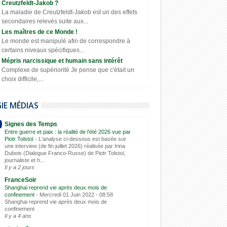
Creutzfeldt-Jakob ?
La maladie de Creutzfeldt-Jakob est un des effets
secondaires relevés suite aux...
Les maîtres de ce Monde !
Le monde est manipulé afin de correspondre à
certains niveaux spécifiques...
Mépris narcissique et humain sans intérêt
Complexe de supériorité Je pense que c'était un
choix difficile,...
GIE MÉDIAS
Signes des Temps
Entre guerre et paix : la réalité de l'été 2026 vue par
Piotr Tolstoï
-
L'analyse ci-dessous est basée sur
une interview (de fin juillet 2026) réalisée par Irina
Dubois (Dialogue Franco-Russe) de Piotr Tolstoï,
journaliste et h...
Il y a 2 jours
FranceSoir
Shanghai reprend vie après deux mois de
confinement
-
Mercredi 01 Juin 2022 - 08:58
Shanghai reprend vie après deux mois de
confinement
Il y a 4 ans