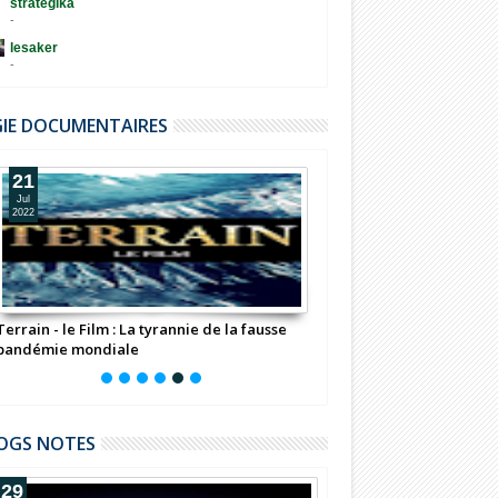
strategika
-
lesaker
-
GIE DOCUMENTAIRES
21
11
Jul
Jul
2022
2022
Terrain - le Film : La tyrannie de la fausse
Fondation Bill Gates : 
pandémie mondiale
(Documentaire)
OGS NOTES
29