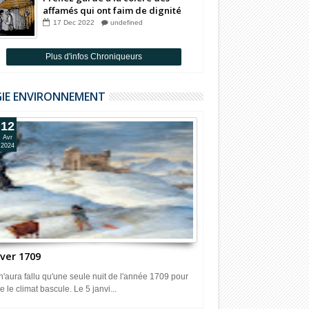
affamés qui ont faim de dignité
Par Badia Benjelloun
17
Dec
2022
undefined
Plus d'infos Chroniqueurs
GIE ENVIRONNEMENT
12
Avr
2024
iver 1709
 n'aura fallu qu'une seule nuit de l'année 1709 pour
e le climat bascule. Le 5 janvi...