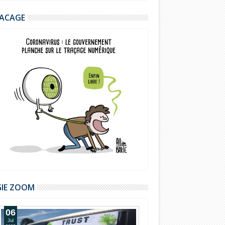
ACAGE
GIE ZOOM
06
Jul