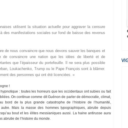
2022
naises utilisent la situation actuelle pour aggraver la censure
ηѕєя ραя νσυѕ-
La Guerre secrète contre les Peuples (Claire
 à des manifestations sociales sur fond de baisse des revenus
Séverac)
ure de nous convaincre que nous devons sauver les banques et
ble de convaincre une nation que les idées de liberté et de
VI
antes que l’épaisseur du portefeuille. Il ne sera plus possible
Orban, Loukachenko, Trump ou le Pape François sont à blâmer.
ment des personnes qui ont été licenciées. »
logne !
n hypnotique : toutes les horreurs que les occidentaux ont subies ou fait
ubliées. On continue comme dit Guénon de parler de démocratie, climat,
t au bord de la plus grande catastrophe de l’histoire de l’humanité,
et autre. Mais la masse des hommes typographiques, abrutie depuis
usqu’au bout et les élites messianiques aussi. La haine antirusse aura
us abrutie de l’histoire du monde.