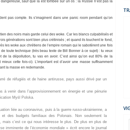
 dangereuse, sauf que là est tombée sur un os : la Russie n’est pas la
TR
dent pas compte. Ils s’imaginent dans une panic room pendant qu’on
tien des noirs mais garde celui des woke. Car les blancs culpabilisés et
ois générations sont bien plus crétinisés ; et quand ils touchent le fond,
s les woke aux chrétiens de l’empire romain qui le sabotèrent une fois
n de toute technique (très beau texte de Bill Bonner à ce sujet) : tu veux
t de la dépollution, tu vas en avoir. C’est ainsi qu’on eut 80% de la
 mieux cette fois-ci). L’important est d’avoir une masse suffisamment
nstant la masse en redemande.
urré de réfugiés et de haine antirusse, pays aussi drivé par un
ons à venir dans l’approvisionnement en énergie et une pénurie
blication Myśl Polska.
VI
uation liée au coronavirus, puis à la guerre russo-ukrainienne, a
ie et des budgets familiaux des Polonais. Non seulement la
, mais c’est ce qui nous intéresse le plus. De plus en plus de
06
rise imminente de l’économie mondiale » écrit encore le journal
Jul