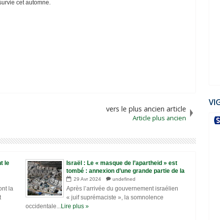
survie cet automne.
VI
vers le plus ancien article
Article plus ancien
t le
Israël : Le « masque de l’apartheid » est
tombé : annexion d’une grande partie de la
Cisjordanie
29
Avr
2024
undefined
ont la
Après l’arrivée du gouvernement israélien
t
« juif suprémaciste », la somnolence
occidentale...
Lire plus »