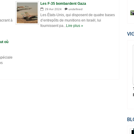
Les F-35 bombardent Gaza
29
Avr
2024
undefined
Les États-Unis, qui disposent de quatre bases
acrant à
d’entrepôts de munitions en Israël, lui
fournissent pa...
Lire plus »
VI
ut où
10
Aut
spéciale
2022
ns
 de la planète
Le Pouvoir Occulte Américain - l'Ordre des
OUT
Skull & Bones - Anthony C Sutton
BL