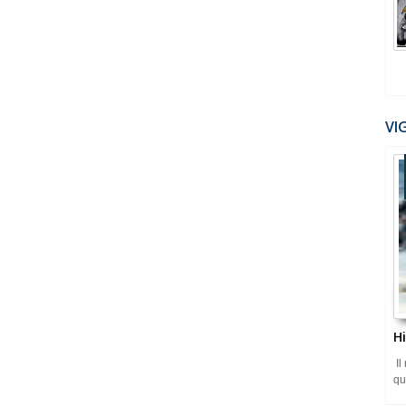
VI
H
Il
qu