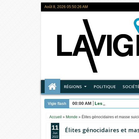
Août 8, 2026
05:50:27 AM
RÉGIONS
POLITIQUE
SOCIÉT
00:00 AM
Les maîtres de ce M
Vigie flash
Accueil
»
Monde
»
Élites génocidaires et masse suici
11
Élites génocidaires et mas
Jun
2022