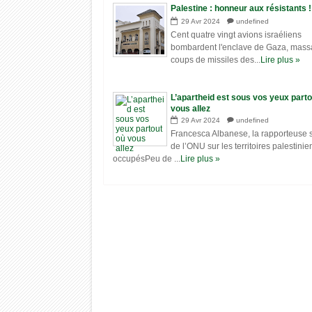
Palestine : honneur aux résistants !
29
Avr
2024
undefined
Cent quatre vingt avions israéliens
bombardent l'enclave de Gaza, mass
coups de missiles des...
Lire plus »
L’apartheid est sous vos yeux parto
vous allez
22
15
29
Avr
2024
undefined
Sep
Sep
Francesca Albanese, la rapporteuse 
2022
2022
de l’ONU sur les territoires palestinie
occupésPeu de ...
Lire plus »
« Survivre avant l’effondrement » —
L'endroit le plus chaud
Documentaire
(70.7°C) le Désert de L