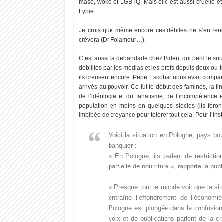
maso, woke et LGBTQ. Mais elle est aussi cruelle et
Lybie.
Je crois que même encore ces débiles ne s’en ren
crèvera (Dr Folamour…).
C’est aussi la débandade chez Biden, qui perd le sou
débilités par les médias et les profs depuis deux ou tr
ils creusent encore. Pepe Escobar nous avait comparé
arrivés au pouvoir. Ce fut le début des famines, la fi
de l’idéologie et du fanatisme, de l’incompétence e
population en moins en quelques siècles (ils feront
imbibée de croyance pour tolérer tout cela. Pour l’i
Voici la situation en Pologne, pays bo
banquier :
« En Pologne, ils parlent de restricti
partielle de nourriture », rapporte la pu
« Presque tout le monde voit que la sit
entraîné l’effondrement de l’économ
Pologne est plongée dans la confusion
20
14
voix et de publications parlent de la c
Oct
Oct