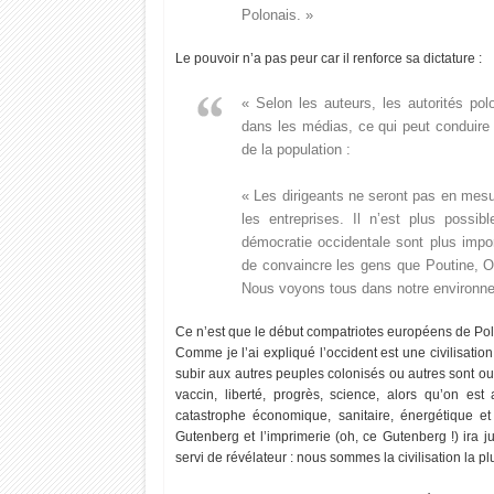
2022
2022
Polonais. »
Le pouvoir n’a pas peur car il renforce sa dictature :
« Selon les auteurs, les autorités polo
Maroc : Feuille de route royale – Combattre
"νσυѕ ηє ρσυνєz ραѕ ρє
dans les médias, ce qui peut conduire
le stress hydrique
мêмє"
de la population :
« Les dirigeants ne seront pas en mes
les entreprises. Il n’est plus possi
démocratie occidentale sont plus import
de convaincre les gens que Poutine, 
Nous voyons tous dans notre environne
Ce n’est que le début compatriotes européens de Po
Comme je l’ai expliqué l’occident est une civilisatio
subir aux autres peuples colonisés ou autres sont o
vaccin, liberté, progrès, science, alors qu’on es
catastrophe économique, sanitaire, énergétique 
Gutenberg et l’imprimerie (oh, ce Gutenberg !) ira j
servi de révélateur : nous sommes la civilisation la pl