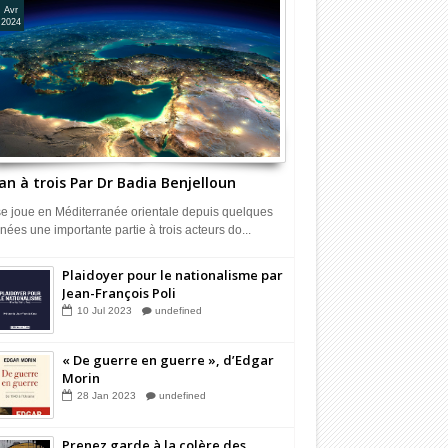
Avr
2024
an à trois Par Dr Badia Benjelloun
 se joue en Méditerranée orientale depuis quelques
nées une importante partie à trois acteurs do...
Plaidoyer pour le nationalisme par
Jean-François Poli
10
Jul
2023
undefined
« De guerre en guerre », d’Edgar
Morin
28
Jan
2023
undefined
Prenez garde à la colère des