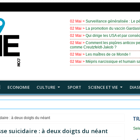
02 Mai >
Surveillance généralisée : Le pé
02 Mai >
La promotion du vaccin Gardasil
02 Mai >
Qui dirige les USA et par cons
02 Mai >
Comment les piqûres anticov pe
comme Creutzfeldt-Jakob ?
02 Mai >
Les maîtres de ce Monde !
02 Mai >
Mépris narcissique et humain sa
É
ECONOMIE
CULTURE
SPORT
SCIENCE ET VIE
DIAS
onde !
TR
daire : à deux doigts du néant
Sel
se suicidaire : à deux doigts du néant