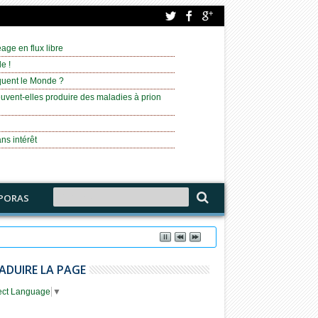
age en flux libre
e !
équent le Monde ?
uvent-elles produire des maladies à prion
ns intérêt
PORAS
ADUIRE LA PAGE
ect Language
▼