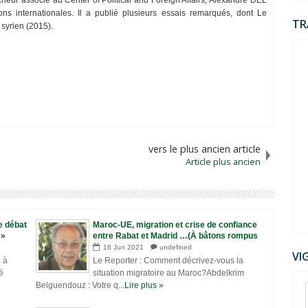
heur associé au Center of Political and Foreign Affairs, Alexandre DEL
ons internationales. Il a publié plusieurs essais remarqués, dont Le
TR
syrien (2015).
vers le plus ancien article
Article plus ancien
le débat
Maroc-UE, migration et crise de confiance
 »
entre Rabat et Madrid …(À bâtons rompus
avec Abdelkrim Belguendouz, «Le
18
Jun
2021
undefined
VI
Reporter», 17 juin 2021)
 à
Le Reporter : Comment décrivez-vous la
é
situation migratoire au Maroc?Abdelkrim
Belguendouz : Votre q...
Lire plus »
07
Dec