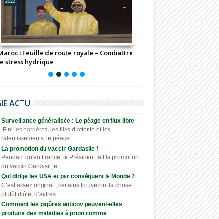
2022
2022
Maroc : Feuille de route royale – Combattre
"νσυѕ ηє ρσυνєz ραѕ ρєη
le stress hydrique
мêмє"
GIE ACTU
Surveillance généralisée : Le péage en flux libre
Fini les barrières, les files d’attente et les
ralentissements, le péage...
La promotion du vaccin Gardasile !
Pendant qu'en France, le Président fait la promotion
du vaccin Gardasil, et...
Qui dirige les USA et par conséquent le Monde ?
C’est assez original ; certains trouveront la chose
plutôt drôle, d’autres...
Comment les piqûres anticov peuvent-elles
produire des maladies à prion comme