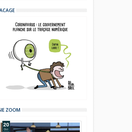
ACAGE
GIE ZOOM
20
14
Oct
Oct