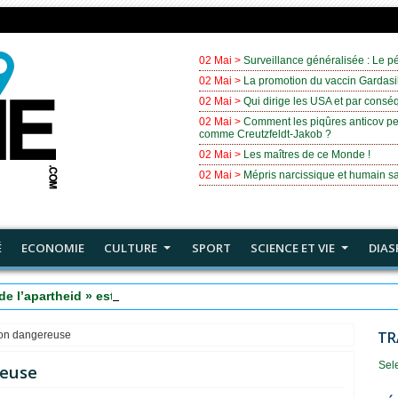
02 Mai >
Surveillance généralisée : Le pé
02 Mai >
La promotion du vaccin Gardasil
02 Mai >
Qui dirige les USA et par cons
02 Mai >
Comment les piqûres anticov pe
comme Creutzfeldt-Jakob ?
02 Mai >
Les maîtres de ce Monde !
02 Mai >
Mépris narcissique et humain sa
É
ECONOMIE
CULTURE
SPORT
SCIENCE ET VIE
DIAS
de l’apartheid » est tombé : annexion d’une grande partie de la C
TR
ion dangereuse
Sel
reuse