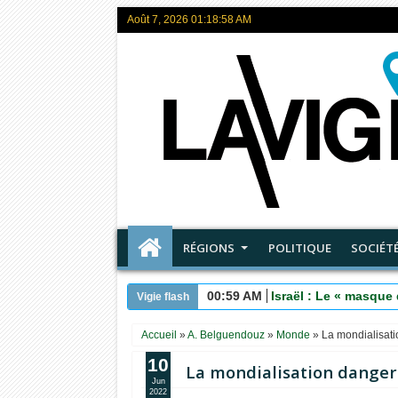
Août 7, 2026
01:18:59 AM
RÉGIONS
POLITIQUE
SOCIÉT
00:59 AM
Israël : Le « masque 
Vigie flash
Accueil
»
A. Belguendouz
»
Monde
»
La mondialisat
10
La mondialisation dange
Jun
2022