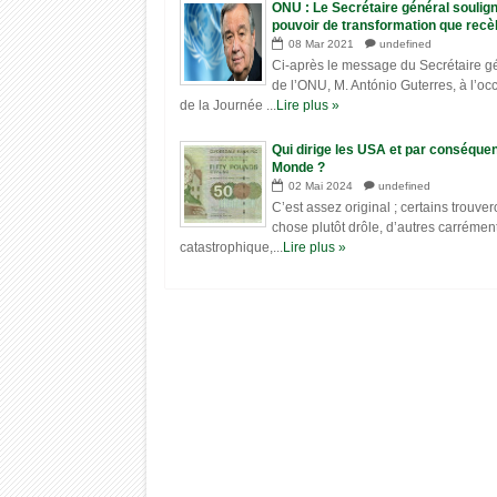
ONU : Le Secrétaire général soulign
pouvoir de transformation que recèl
participation des femmes sur un pi
08
Mar
2021
undefined
d’égalité avec les hommes
Ci-après le message du Secrétaire g
de l’ONU, M. António Guterres, à l’oc
de la Journée ...
Lire plus »
Qui dirige les USA et par conséquen
Monde ?
02
Mai
2024
undefined
C’est assez original ; certains trouver
chose plutôt drôle, d’autres carrémen
catastrophique,...
Lire plus »