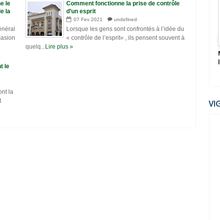
2022
e le
Comment fonctionne la prise de contrôle
e la
d’un esprit
ed
07
Fev
2021
undefined
énéral
Lorsque les gens sont confrontés à l’idée du
casion
« contrôle de l’esprit« , ils pensent souvent à
quelq...
Lire plus »
Mondial 2022: Le Maroc humilie l’Espagne et
file en quarts
t le
ont la
t
VI