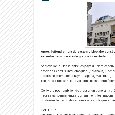
Après l’effondrement du système bipolaire consécu
est entré dans une ère de grande incertitude.
Aggravation du fossé entre les pays du Nord et ceux d
essor des conflits inter-étatiques (Karabakh, Cach
terrorisme international (Syrie, Nigeria, Mali, etc…)
« lourdes » que sont les évolutions de la donne énerg
Ce livre a pour ambition de brosser un panorama pré
nécessités permanentes qui animent les nations
produisent le déclin de certaines aires politique et l’i
L’AUTEUR