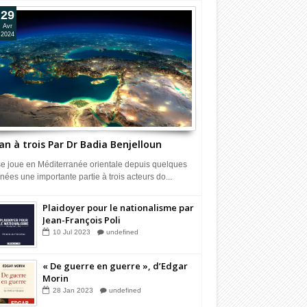
29
Avr
2024
an à trois Par Dr Badia Benjelloun
 se joue en Méditerranée orientale depuis quelques
nées une importante partie à trois acteurs do...
Plaidoyer pour le nationalisme par
Jean-François Poli
10
Jul
2023
undefined
« De guerre en guerre », d’Edgar
Morin
28
Jan
2023
undefined