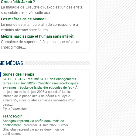
Creutzfeldt-Jakob ?
La maladie de Creutzfeldt-Jakob est un des effets
secondaires relevés suite aux...
Les maîtres de ce Monde !
Le monde est manipulé afin de correspondre à
certains niveaux spécifiques...
Mépris narcissique et humain sans intérêt
Complexe de supériorité Je pense que c'était un
choix difficile,...
GIE MÉDIAS
Signes des Temps
SOTT FOCUS: Résumé SOTT des changements
terrestres - Juin 2026 - Conditions météorologiques
extrêmes, révolte de la planète et boules de feu
-
À
ce jour, ce mois de juin 2026 a constitué la plus
intense de la phase dite « de déclin » du cycle
solaire 25, et les quatre semaines suivantes n'ont
cess...
Il y a 2 semaines
FranceSoir
Shanghai reprend vie après deux mois de
confinement
-
Mercredi 01 Juin 2022 - 08:58
Shanghai reprend vie après deux mois de
confinement