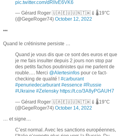
pic.twitter.com/dRlIvE6VK6
— Gérard Roger 🇺🇦🇪🇺🇺🇳🇹🇼💉🌡19°C
(@GegeRoger74)
October 12, 2022
***
Quand le crétinisme persiste …
Quand je vous dis que ce sont des euros et que
je me fais insulter depuis 2 jours non stop par
des petits fachos poutinistes qui me parlent de
rouble…. Merci
@AIertesinfos
pour ce fact-
checking de qualité !
#carburant
#penuriedecarburant
#essence
#Russie
#Ukraine
#Zelensky
https://t.co/3A8yPGAUH7
— Gérard Roger 🇺🇦🇪🇺🇺🇳🇹🇼💉🌡19°C
(@GegeRoger74)
October 14, 2022
… et signe…
C’est normal. Avec les sanctions européennes,
l’Italie n’exporte plus rien vers la Russie. Du