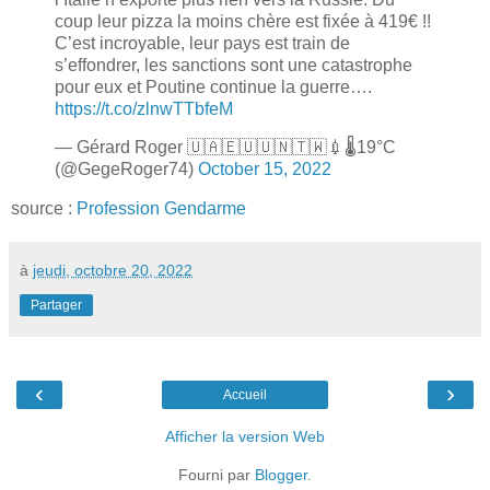
coup leur pizza la moins chère est fixée à 419€ !!
C’est incroyable, leur pays est train de
s’effondrer, les sanctions sont une catastrophe
pour eux et Poutine continue la guerre….
https://t.co/zlnwTTbfeM
— Gérard Roger 🇺🇦🇪🇺🇺🇳🇹🇼💉🌡19°C
(@GegeRoger74)
October 15, 2022
source :
Profession Gendarme
à
jeudi, octobre 20, 2022
Partager
‹
›
Accueil
Afficher la version Web
Fourni par
Blogger
.