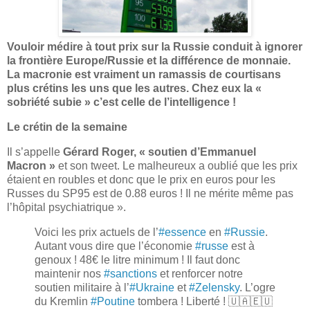
Vouloir médire à tout prix sur la Russie conduit à ignorer
la frontière Europe/Russie et la différence de monnaie.
La macronie est vraiment un ramassis de courtisans
plus crétins les uns que les autres. Chez eux la «
sobriété subie » c’est celle de l’intelligence !
Le crétin de la semaine
Il s’appelle
Gérard Roger, « soutien d’Emmanuel
Macron »
et son tweet. Le malheureux a oublié que les prix
étaient en roubles et donc que le prix en euros pour les
Russes du SP95 est de 0.88 euros ! Il ne mérite même pas
l’hôpital psychiatrique ».
Voici les prix actuels de l’
#essence
en
#Russie
.
Autant vous dire que l’économie
#russe
est à
genoux ! 48€ le litre minimum ! Il faut donc
maintenir nos
#sanctions
et renforcer notre
soutien militaire à l’
#Ukraine
et
#Zelensky
. L’ogre
du Kremlin
#Poutine
tombera ! Liberté ! 🇺🇦🇪🇺