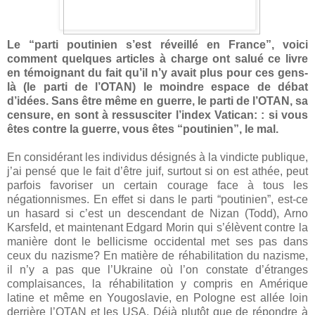
Le “parti poutinien s’est réveillé en France”, voici
comment quelques articles à charge ont salué ce livre
en témoignant du fait qu’il n’y avait plus pour ces gens-
là (le parti de l’OTAN) le moindre espace de débat
d’idées. Sans être même en guerre, le parti de l’OTAN, sa
censure, en sont à ressusciter l’index Vatican: : si vous
êtes contre la guerre, vous êtes “poutinien”, le mal.
En considérant les individus désignés à la vindicte publique,
j’ai pensé que le fait d’être juif, surtout si on est athée, peut
parfois favoriser un certain courage face à tous les
négationnismes. En effet si dans le parti “poutinien”, est-ce
un hasard si c’est un descendant de Nizan (Todd), Arno
Karsfeld, et maintenant Edgard Morin qui s’élèvent contre la
manière dont le bellicisme occidental met ses pas dans
ceux du nazisme? En matière de réhabilitation du nazisme,
il n’y a pas que l’Ukraine où l’on constate d’étranges
complaisances, la réhabilitation y compris en Amérique
latine et même en Yougoslavie, en Pologne est allée loin
derrière l’OTAN et les USA. Déjà plutôt que de répondre à