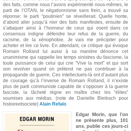
des faits, comme nous l’avons expérimenté nous-mêmes, le
parti de l’OTAN, le négationnisme sans frein, a trouvé sa
réponse: le parti “poutinien” se réveillerait. Quelle honte,
d’abord aller jusqu’à nier des faits manifestes, ensuite de
s’attaquer ainsi à l’honneur de ceux qui osent dans ce
consensus indigne défendre leur refus de la guerre, du
racisme, de la xénophobie. Je vais me précipiter pour
acheter et lire ce livre. En attendant, ce critique qui évoque
Romain Rolland lui aussi à sa manière dénonce cet
unanimisme qui rappelle les temps sinistres du fascisme, la
toute puissance de celui qui crie “Vive la mort” et qui sort
son revolver quand on prétend ne pas contribuer à la
propagande de guerre. Ces intellectuels-là ont d’autant plus
de courage qu’à l’inverse de Romain Rolland, il n’existe
plus de parti communiste capable de s’opposer à la guerre
fasciste, la lâcheté règne en maître chez les “élites”
soumises aux médias. (note de Danielle Bleitrach pour
histoireetsociete)
Alain Refalo
Edgar Morin, que l’on
ne présente plus, 101
ans, publie ces jours-ci