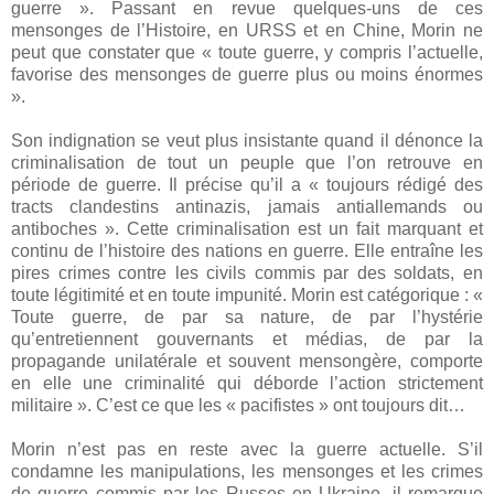
guerre ». Passant en revue quelques-uns de ces
mensonges de l’Histoire, en URSS et en Chine, Morin ne
peut que constater que « toute guerre, y compris l’actuelle,
favorise des mensonges de guerre plus ou moins énormes
».
Son indignation se veut plus insistante quand il dénonce la
criminalisation de tout un peuple que l’on retrouve en
période de guerre. Il précise qu’il a « toujours rédigé des
tracts clandestins antinazis, jamais antiallemands ou
antiboches ». Cette criminalisation est un fait marquant et
continu de l’histoire des nations en guerre. Elle entraîne les
pires crimes contre les civils commis par des soldats, en
toute légitimité et en toute impunité. Morin est catégorique : «
Toute guerre, de par sa nature, de par l’hystérie
qu’entretiennent gouvernants et médias, de par la
propagande unilatérale et souvent mensongère, comporte
en elle une criminalité qui déborde l’action strictement
militaire ». C’est ce que les « pacifistes » ont toujours dit…
Morin n’est pas en reste avec la guerre actuelle. S’il
condamne les manipulations, les mensonges et les crimes
de guerre commis par les Russes en Ukraine, il remarque