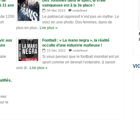
e de
Des Tontones dans le sport, la vraie
2022
à 31 ans
vainqueuse est à la 3e place !
06
Mar
2023
undefined
s de 1200
Le patriarcat oppressif n’est pas un mythe. Le
ort
voici en une photo. Des femmes, dans de
plus en plus...
Lire plus »
Mondial 2022: Le Maroc humilie l’Espagne et
file en quarts
vic aux
Football : « La mano negra », la réalité
aire
occulte d’une industrie mafieuse !
15
Dec
2022
undefined
alie
Si vous pensez que le football mondial est un
sport comme on devrait l’entendre, à savoir
VI
une di...
Lire plus »
lifiés,
ivier
sur le