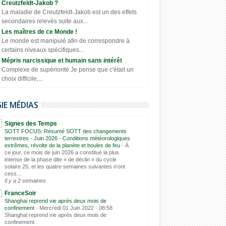
Creutzfeldt-Jakob ?
La maladie de Creutzfeldt-Jakob est un des effets
secondaires relevés suite aux...
Les maîtres de ce Monde !
Le monde est manipulé afin de correspondre à
certains niveaux spécifiques...
Mépris narcissique et humain sans intérêt
Complexe de supériorité Je pense que c'était un
choix difficile,...
GIE MÉDIAS
Signes des Temps
SOTT FOCUS: Résumé SOTT des changements
terrestres - Juin 2026 - Conditions météorologiques
extrêmes, révolte de la planète et boules de feu
-
À
ce jour, ce mois de juin 2026 a constitué la plus
intense de la phase dite « de déclin » du cycle
solaire 25, et les quatre semaines suivantes n'ont
cess...
Il y a 2 semaines
FranceSoir
Shanghai reprend vie après deux mois de
confinement
-
Mercredi 01 Juin 2022 - 08:58
Shanghai reprend vie après deux mois de
confinement