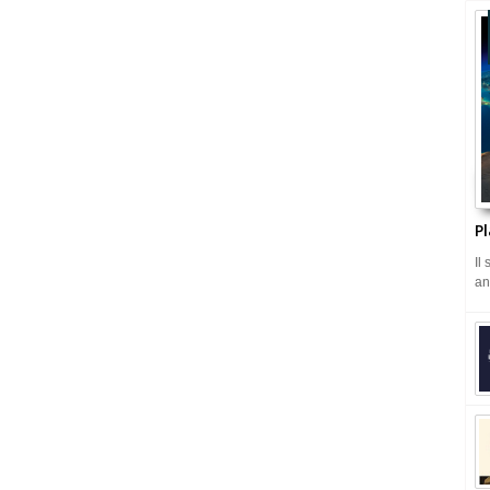
Pl
Il
an