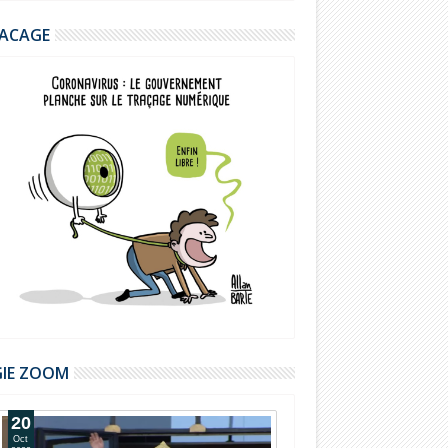
ACAGE
GIE ZOOM
20
14
Oct
Oct