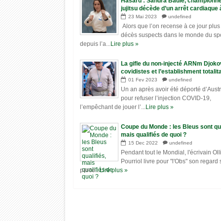
Hasard : Sandra Badie, championn
jujitsu décède d’un arrêt cardiaque 
23
Mai
2023
undefined
Alors que l’on recense à ce jour plu
décès suspects dans le monde du sp
depuis l’a...
Lire plus »
La gifle du non-injecté ARNm Djoko
covidistes et l’establishment totalit
(Children’s Health Defense)
01
Fev
2023
undefined
Un an après avoir été déporté d’Austr
pour refuser l’injection COVID-19,
l’empêchant de jouer l’...
Lire plus »
Coupe du Monde : les Bleus sont qua
mais qualifiés de quoi ?
15
Dec
2022
undefined
Pendant tout le Mondial, l'écrivain Oll
Pourriol livre pour "l'Obs" son regard 
parco...
Lire plus »