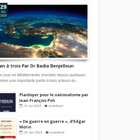
29
Avr
2024
an à trois Par Dr Badia Benjelloun
 se joue en Méditerranée orientale depuis quelques
nées une importante partie à trois acteurs do...
Plaidoyer pour le nationalisme par
Jean-François Poli
10
Jul
2023
undefined
« De guerre en guerre », d’Edgar
Morin
28
Jan
2023
undefined