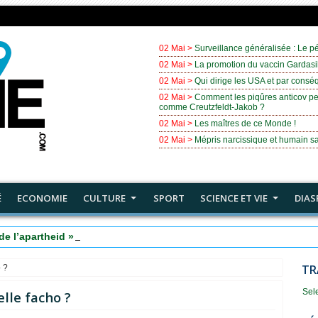
02 Mai >
Surveillance généralisée : Le pé
02 Mai >
La promotion du vaccin Gardasil
02 Mai >
Qui dirige les USA et par cons
02 Mai >
Comment les piqûres anticov pe
comme Creutzfeldt-Jakob ?
02 Mai >
Les maîtres de ce Monde !
02 Mai >
Mépris narcissique et humain sa
É
ECONOMIE
CULTURE
SPORT
SCIENCE ET VIE
DIAS
de l’apartheid » est tombé : annexion d’une grande partie de la C
TR
o ?
Sel
elle facho ?