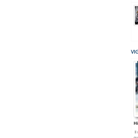
VI
H
Il
qu