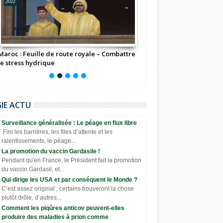
2022
2022
Maroc : Feuille de route royale – Combattre
"νσυѕ ηє ρσυνєz ραѕ ρєη
le stress hydrique
мêмє"
GIE ACTU
Surveillance généralisée : Le péage en flux libre
Fini les barrières, les files d’attente et les
ralentissements, le péage...
La promotion du vaccin Gardasile !
Pendant qu'en France, le Président fait la promotion
du vaccin Gardasil, et...
Qui dirige les USA et par conséquent le Monde ?
C’est assez original ; certains trouveront la chose
plutôt drôle, d’autres...
Comment les piqûres anticov peuvent-elles
produire des maladies à prion comme