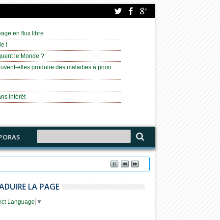
age en flux libre
e !
équent le Monde ?
uvent-elles produire des maladies à prion
ns intérêt
PORAS
isjordanie
ADUIRE LA PAGE
ect Language
▼