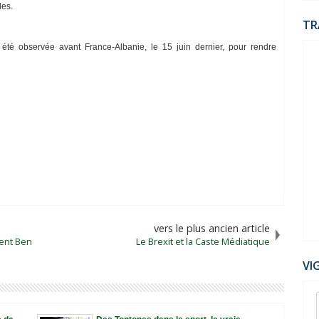
les.
TR
été observée avant France-Albanie, le 15 juin dernier, pour rendre
vers le plus ancien article
tent Ben
Le Brexit et la Caste Médiatique
VI
07
Dec