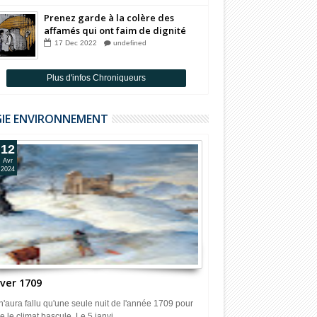
Prenez garde à la colère des
affamés qui ont faim de dignité
Par Badia Benjelloun
17
Dec
2022
undefined
Plus d'infos Chroniqueurs
GIE ENVIRONNEMENT
12
Avr
2024
iver 1709
 n'aura fallu qu'une seule nuit de l'année 1709 pour
e le climat bascule. Le 5 janvi...