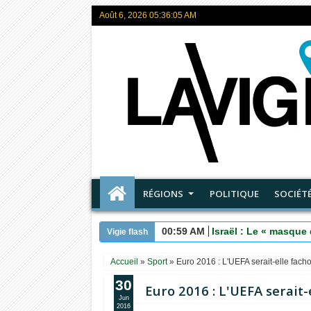
Août 6, 2026
05:36:06 AM
RÉGIONS
POLITIQUE
SOCIÉT
00:59 AM
Israël : Le « masque 
Vigie flash
Accueil
»
Sport
»
Euro 2016 : L'UEFA serait-elle fach
30
Euro 2016 : L'UEFA serait-
Jun
2016