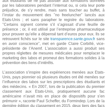
aux étudiants de ne pas assister aux formations données
par les laboratoires pendant l’internat ou, si cela leur porte
préjudice, de s’y rendre, mais sans toucher au buffet, à
l’instar du mouvement des "no freeluncher" lancés aux
Etats-Unis ; et sans parapher le registre du laboratoire.
"Certains signent comme s’il s’agissait d’une feuille de
présence ; or, il est utilisé par l’entreprise pharmaceutique
pour prouver qu’elle a dépensé tant d’euros pour eux. Ils se
retrouvent fichés sur le site
transparence.sante.gouv.fr
sans
en avoir conscience", met en garde Claire Corbillé, vice-
présidente de l’Anemf. L’association a aussi produit ses
propres réglettes de mesures médicales pour remplacer le
marketing des labos et promeut des formations solides à la
prévention des liens d’intérêts.
L’association s’inspire des expériences menées aux Etats-
Unis, pays pionnier où plusieurs études ont été menées sur
l’influence des labos sur les prescriptions des étudiants et
des médecins. « En 2007, lors de la publication du premier
classement aux Etats-Unis, pratiquement aucune fac
américaine n’avait mis en place de dispositifs pour s’en
prémunir », raconte Paul Scheffer, du Formindep. Lors de la
dernière édition du classement en 2015, deux tiers des facs